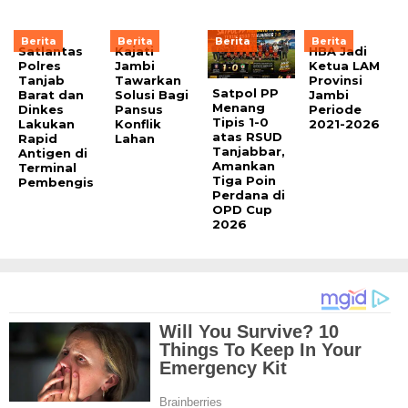
Berita
Berita
Berita
Berita
Satlantas
Kajati
HBA Jadi
Polres
Jambi
Ketua LAM
Tanjab
Tawarkan
Provinsi
Satpol PP
Barat dan
Solusi Bagi
Jambi
Menang
Dinkes
Pansus
Periode
Tipis 1-0
Lakukan
Konflik
2021-2026
atas RSUD
Rapid
Lahan
Tanjabbar,
Antigen di
Amankan
Terminal
Tiga Poin
Pembengis
Perdana di
OPD Cup
2026