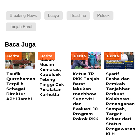
Breaking News
buaya
Headline
Polsek
Tanjab Barat
Baca Juga
Berita
Berita
Berita
Berita
Masuk
Musim
Kemarau,
Taufik
Ketua TP
Syarif
Kapolsek
Qurrohaman
PKK Tanjab
Fasha dan
Tebing
Terpilih
Barat
Pemkab
Tinggi Cek
Sebagai
lakukan
Tanjabbar
Peralatan
Direktur
roadshow
Perkuat
Karhutla
APHI Jambi
Supervisi
Kolaborasi
dan
Penanganan
Evaluasi 10
Sampah,
Program
Target
Pokok PKK
Keluar dari
Status
Pengawasan
KLH