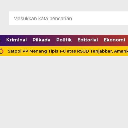
a
Kriminal
Pilkada
Politik
Editorial
Ekonomi
l PP Menang Tipis 1-0 atas RSUD Tanjabbar, Amankan Tiga 