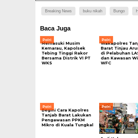
Breaking News
buku nikah
Bungo
H
Baca Juga
Polri
Polri
Memasuki Musim
Wakapolres Tan
Kemarau, Kapolsek
Barat Tinjau Aru
Tebing Tinggi Rakor
di Pelabuhan L
Bersama Distrik VI PT
dan Kawasan Wi
WKS
WFC
Polri
Polri
Begini Cara Kapolres
Tanjab Barat Lakukan
Pengawasan PPKM
Mikro di Kuala Tungkal