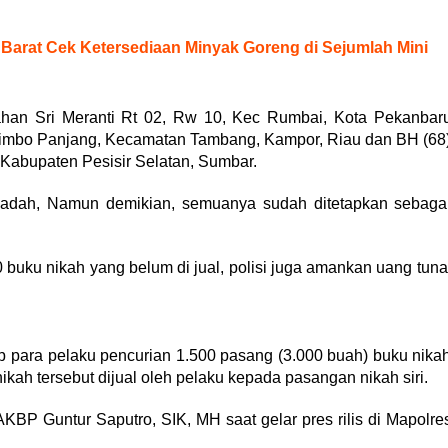
 Barat Cek Ketersediaan Minyak Goreng di Sejumlah Mini
han Sri Meranti Rt 02, Rw 10, Kec Rumbai, Kota Pekanbar
imbo Panjang, Kecamatan Tambang, Kampor, Riau dan BH (68
abupaten Pesisir Selatan, Sumbar.
nadah, Namun demikian, semuanya sudah ditetapkan sebaga
buku nikah yang belum di jual, polisi juga amankan uang tuna
para pelaku pencurian 1.500 pasang (3.000 buah) buku nika
kah tersebut dijual oleh pelaku kepada pasangan nikah siri.
BP Guntur Saputro, SIK, MH saat gelar pres rilis di Mapolre