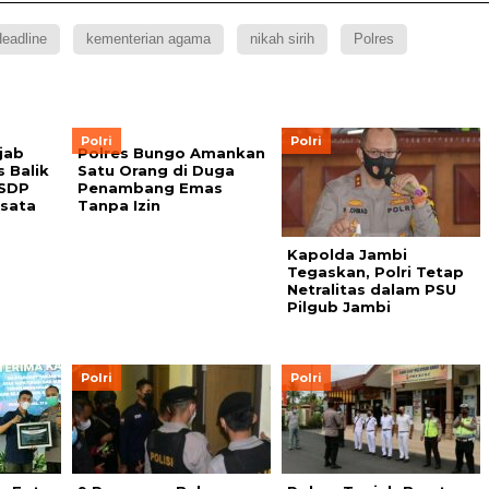
eadline
kementerian agama
nikah sirih
Polres
Polri
Polri
jab
Polres Bungo Amankan
s Balik
Satu Orang di Duga
ASDP
Penambang Emas
sata
Tanpa Izin
Kapolda Jambi
Tegaskan, Polri Tetap
Netralitas dalam PSU
Pilgub Jambi
Polri
Polri