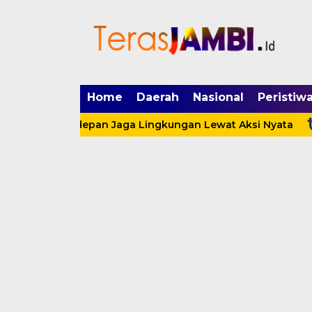
mgid.com, 522897, DIRECT, d4c29acad76ce94f
Home
Daerah
Nasional
Peristiw
da Terdepan Jaga Lingkungan Lewat Aksi Nyata
Satpo