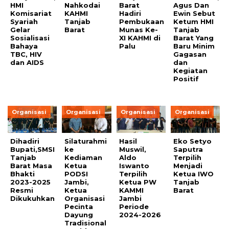
HMI
Nahkodai
Barat
Agus Dan
Komisariat
KAHMI
Hadiri
Ewin Sebut
Syariah
Tanjab
Pembukaan
Ketum HMI
Gelar
Barat
Munas Ke-
Tanjab
Sosialisasi
XI KAHMI di
Barat Yang
Bahaya
Palu
Baru Minim
TBC, HIV
Gagasan
dan AIDS
dan
Kegiatan
Positif
Organisasi
Organisasi
Organisasi
Organisasi
Dihadiri
Silaturahmi
Hasil
Eko Setyo
Bupati,SMSI
ke
Muswil,
Saputra
Tanjab
Kediaman
Aldo
Terpilih
Barat Masa
Ketua
Iswanto
Menjadi
Bhakti
PODSI
Terpilih
Ketua IWO
2023-2025
Jambi,
Ketua PW
Tanjab
Resmi
Ketua
KAMMI
Barat
Dikukuhkan
Organisasi
Jambi
Pecinta
Periode
Dayung
2024-2026
Tradisional