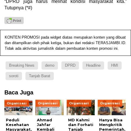
“DPRD juga harus melihat kondisi masyarakat kita.”
Tutupnya (*#)
KONTEN PROMOSI pada widget diatas merupakan konten yang dibuat
dan ditampilkan oleh pihak ketiga, bukan dari redaksi TERASJAMBI.ID.
Tidak ada aktivitas jurnalistik dalam pembuatan konten promosi ini.
Breaking News
demo
DPRD
Headline
HMI
soroti
Tanjab Barat
Baca Juga
Organisasi
Organisasi
Organisasi
Organisasi
Peduli
Ahmad
MD Kahmi
Hanya Bisa
Kesehatan
Jahfar
dan Forhati
Mengkritik
Masyarakat,
Kembali
Tanjab
Pemerintah,