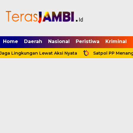
mgid.com, 522897, DIRECT, d4c29acad76ce94f
Home
Daerah
Nasional
Peristiwa
Kriminal
aga Lingkungan Lewat Aksi Nyata
Satpol PP Menang T