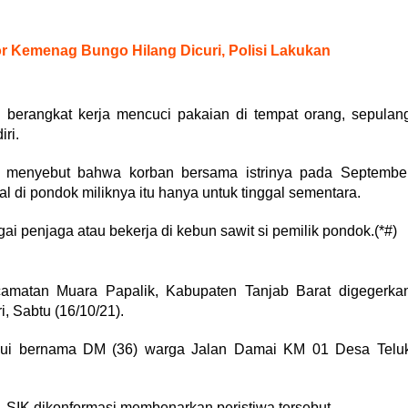
r Kemenag Bungo Hilang Dicuri, Polisi Lakukan
n berangkat kerja mencuci pakaian di tempat orang, sepulan
ri.
k, menyebut bahwa korban bersama istrinya pada Septembe
l di pondok miliknya itu hanya untuk tinggal sementara.
ai penjaga atau bekerja di kebun sawit si pemilik pondok.(*#)
matan Muara Papalik, Kabupaten Tanjab Barat digegerka
i, Sabtu (16/10/21).
tahui bernama DM (36) warga Jalan Damai KM 01 Desa Telu
 SIK dikonformasi membenarkan peristiwa tersebut.