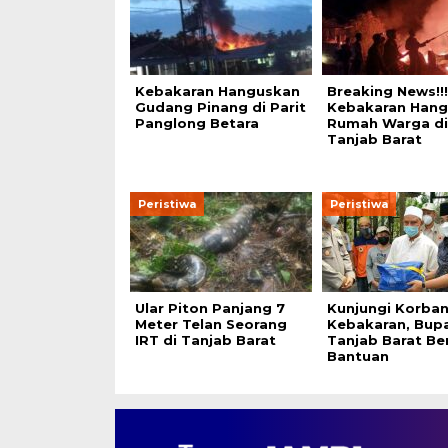
Kebakaran Hanguskan
Breaking News!!
Gudang Pinang di Parit
Kebakaran Han
Panglong Betara
Rumah Warga di
Tanjab Barat
Peristiwa
Peristiwa
Ular Piton Panjang 7
Kunjungi Korba
Meter Telan Seorang
Kebakaran, Bupa
IRT di Tanjab Barat
Tanjab Barat Be
Bantuan