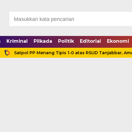
a
Kriminal
Pilkada
Politik
Editorial
Ekonomi
tpol PP Menang Tipis 1-0 atas RSUD Tanjabbar, Amankan Ti