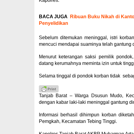
Kapolres.
BACA JUGA
Ribuan Buku Nikah di Kanto
Penyelidikan
Sebelum ditemukan meninggal, istri korba
mencuci mendapai suaminya telah gantung di
Menurut keterangan saksi pemilik pondo
datang kerumahnya meminta izin untuk tingga
Selama tinggal di pondok korban tidak sebag
Tanjab Barat – Warga Dsusun Mudo, Keca
dengan kabar laki-laki meninggal gantung dir
Informasi berhasil dihimpun korban dike
Pemgkah, Kecamatan Tebing Tinggi.
Kapolres Tanjab Barat AKBP Muharman Arta,