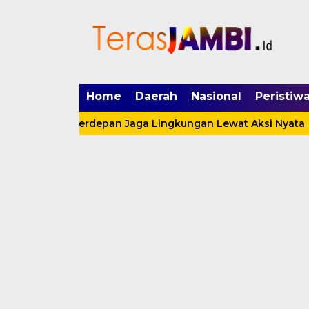
mgid.com, 522897, DIRECT, d4c29acad76ce94f
Home
Daerah
Nasional
Peristiw
Garda Terdepan Jaga Lingkungan Lewat Aksi Nyata
Sa