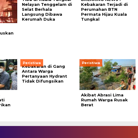
Nelayan Tenggelam di
Kebakaran Terjadi di
Selat Berhala
Perumahan BTN
Langsung Dibawa
Permata Hijau Kuala
Kerumah Duka
Tungkal
!
guskan
Peristiwa
Peristiwa
Kebakaran di Gang
Antara Warga
Pertanyaan Hydrant
Tidak Difungsikan
n
Akibat Abrasi Lima
ti
Rumah Warga Rusak
rikan
Berat