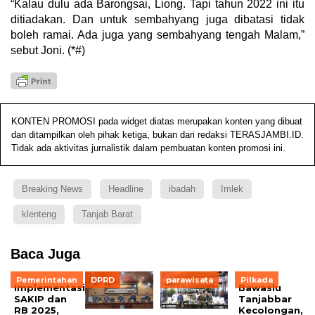
“Kalau dulu ada Barongsai, Liong. Tapi tahun 2022 ini itu
ditiadakan. Dan untuk sembahyang juga dibatasi tidak
boleh ramai. Ada juga yang sembahyang tengah Malam,”
sebut Joni. (*#)
KONTEN PROMOSI pada widget diatas merupakan konten yang dibuat
dan ditampilkan oleh pihak ketiga, bukan dari redaksi TERASJAMBI.ID.
Tidak ada aktivitas jurnalistik dalam pembuatan konten promosi ini.
Breaking News
Headline
ibadah
Imlek
klenteng
Tanjab Barat
Baca Juga
Pemerintahan
DPRD
parawisata
Pilkada
Implementasi
Bawaslu
SAKIP dan
Tanjabbar
RB 2025,
Kecolongan,