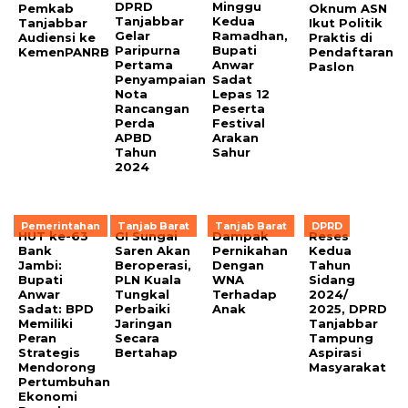
DPRD
Minggu
Pemkab
Oknum ASN
Tanjabbar
Kedua
Tanjabbar
Ikut Politik
Gelar
Ramadhan,
Audiensi ke
Praktis di
Paripurna
Bupati
KemenPANRB
Pendaftaran
Pertama
Anwar
Paslon
Penyampaian
Sadat
Nota
Lepas 12
Rancangan
Peserta
Perda
Festival
APBD
Arakan
Tahun
Sahur
2024
Pemerintahan
Tanjab Barat
Tanjab Barat
DPRD
HUT ke-63
GI Sungai
Dampak
Reses
Bank
Saren Akan
Pernikahan
Kedua
Jambi:
Beroperasi,
Dengan
Tahun
Bupati
PLN Kuala
WNA
Sidang
Anwar
Tungkal
Terhadap
2024/
Sadat: BPD
Perbaiki
Anak
2025, DPRD
Memiliki
Jaringan
Tanjabbar
Peran
Secara
Tampung
Strategis
Bertahap
Aspirasi
Mendorong
Masyarakat
Pertumbuhan
Ekonomi