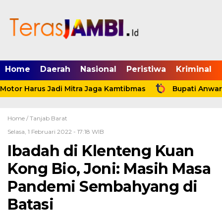
mgid.com, 522897, DIRECT, d4c29acad76ce94f
Home
Daerah
Nasional
Peristiwa
Kriminal
otor Harus Jadi Mitra Jaga Kamtibmas
Bupati Anwar S
Home /
Tanjab Barat
Selasa, 1 Februari 2022 - 17:18 WIB
Ibadah di Klenteng Kuan
Kong Bio, Joni: Masih Masa
Pandemi Sembahyang di
Batasi