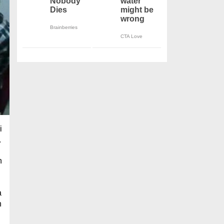
i
.
n
a
n