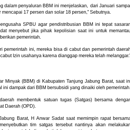
g dalam penyaluran BBM ini menjelaskan, dari Januari sampa
ar mencapai 17 persen dan solar 18 persen,” Sebutnya.
engusaha SPBU agar pendistribusian BBM ini tepat sasara
t menyebut jika pihak kepolisian saat ini untuk memanta
berikan pemerintah.
i pemerintah ini, mereka bisa di cabut dan pemerintah daera
abut Izin usahanya karena dianggap mereka telah melanggar.
Minyak (BBM) di Kabupaten Tanjung Jabung Barat, saat in
 ini dampak dari BBM bersubsidi yang dinaiki oleh pemerintah
h daerah membentuk satuan tugas (Satgas) bersama denga
kat Daerah (OPD).
g Jabung Barat, H Anwar Sadat saat memimpin rapat bersam
i menyebutkan tim satgas tersebut nantinya akan melakuka