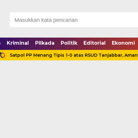
a
Kriminal
Pilkada
Politik
Editorial
Ekonomi
ol PP Menang Tipis 1-0 atas RSUD Tanjabbar, Amankan Tiga