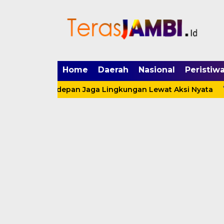
mgid.com, 522897, DIRECT, d4c29acad76ce94f
Home
Daerah
Nasional
Peristiw
rda Terdepan Jaga Lingkungan Lewat Aksi Nyata
Satp