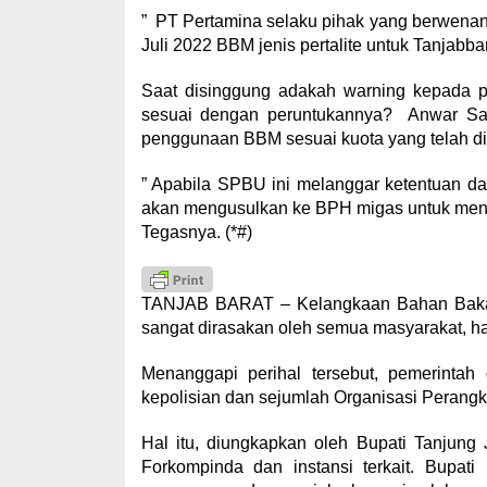
” PT Pertamina selaku pihak yang berwenan
Juli 2022 BBM jenis pertalite untuk Tanjabb
Saat disinggung adakah warning kepada p
sesuai dengan peruntukannya? Anwar Sada
penggunaan BBM sesuai kuota yang telah di
” Apabila SPBU ini melanggar ketentuan dar
akan mengusulkan ke BPH migas untuk menc
Tegasnya. (*#)
TANJAB BARAT – Kelangkaan Bahan Bakar 
sangat dirasakan oleh semua masyarakat, hal
Menanggapi perihal tersebut, pemerinta
kepolisian dan sejumlah Organisasi Perang
Hal itu, diungkapkan oleh Bupati Tanjun
Forkompinda dan instansi terkait. Bupat