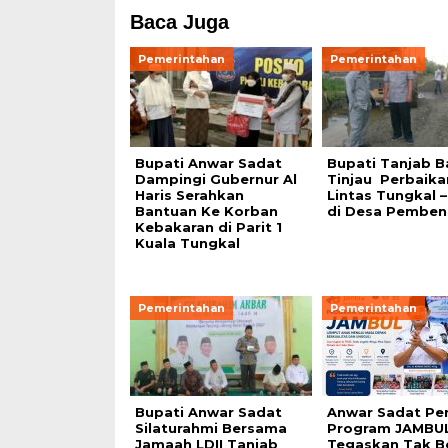
Baca Juga
Pemerintahan
Pemerintahan
Bupati Anwar Sadat
Bupati Tanjab B
Dampingi Gubernur Al
Tinjau Perbaika
Haris Serahkan
Lintas Tungkal 
Bantuan Ke Korban
di Desa Pemben
Kebakaran di Parit 1
Kuala Tungkal
Pemerintahan
Pemerintahan
Bupati Anwar Sadat
Anwar Sadat Pe
Silaturahmi Bersama
Program JAMBUL
Jamaah LDII Tanjab
Tegaskan Tak B