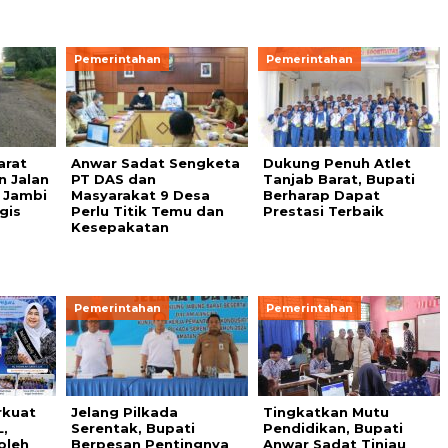
Pemerintahan
Pemerintahan
arat
Anwar Sadat Sengketa
Dukung Penuh Atlet
n Jalan
PT DAS dan
Tanjab Barat, Bupati
– Jambi
Masyarakat 9 Desa
Berharap Dapat
gis
Perlu Titik Temu dan
Prestasi Terbaik
Kesepakatan
Pemerintahan
Pemerintahan
rkuat
Jelang Pilkada
Tingkatkan Mutu
,
Serentak, Bupati
Pendidikan, Bupati
oleh
Berpesan Pentingnya
Anwar Sadat Tinjau