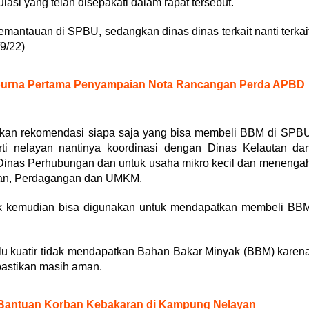
si yang telah disepakati dalam rapat tersebut.
mantauan di SPBU, sedangkan dinas dinas terkait nanti terkai
9/22)
ipurna Pertama Penyampaian Nota Rancangan Perda APBD
uarkan rekomendasi siapa saja yang bisa membeli BBM di SPB
rti nelayan nantinya koordinasi dengan Dinas Kelautan da
inas Perhubungan dan untuk usaha mikro kecil dan menenga
rian, Perdagangan dan UMKM.
untuk kemudian bisa digunakan untuk mendapatkan membeli BB
lu kuatir tidak mendapatkan Bahan Bakar Minyak (BBM) karen
pastikan masih aman.
 Bantuan Korban Kebakaran di Kampung Nelayan