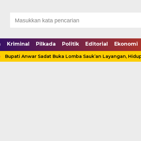
a
Kriminal
Pilkada
Politik
Editorial
Ekonomi
i Anwar Sadat Buka Lomba Sauk’an Layangan, Hidupkan Kem