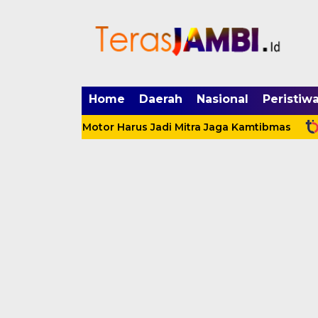
mgid.com, 522897, DIRECT, d4c29acad76ce94f
Home
Daerah
Nasional
Peristiw
munitas Motor Harus Jadi Mitra Jaga Kamtibmas
Bupat