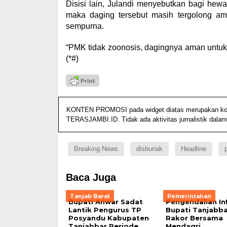
Disisi lain, Julandi menyebutkan bagi hew
maka daging tersebut masih tergolong am
sempurna.
“PMK tidak zoonosis, dagingnya aman untu
(*#)
KONTEN PROMOSI pada widget diatas merupakan konten
TERASJAMBI.ID. Tidak ada aktivitas jurnalistik dalam
Breaking News
disbunak
Headline
Baca Juga
Tanjab Barat
Pemerintahan
Bupati Anwar Sadat
Pengendalian Inf
Lantik Pengurus TP
Bupati Tanjabba
Posyandu Kabupaten
Rakor Bersama
Tanjabbar Periode
Mendagri