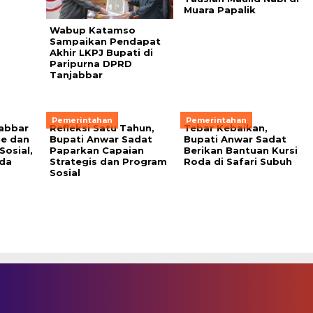
Muara Papalik
Wabup Katamso
Sampaikan Pendapat
Akhir LKPJ Bupati di
Paripurna DPRD
Tanjabbar
Pemerintahan
Pemerintahan
abbar
Refleksi Satu Tahun,
Tebar Kebaikan,
ne dan
Bupati Anwar Sadat
Bupati Anwar Sadat
Sosial,
Paparkan Capaian
Berikan Bantuan Kursi
ada
Strategis dan Program
Roda di Safari Subuh
Sosial