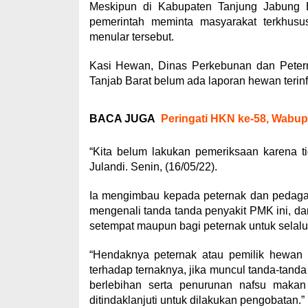
Meskipun di Kabupaten Tanjung Jabung B
pemerintah meminta masyarakat terkhusu
menular tersebut.
Kasi Hewan, Dinas Perkebunan dan Petern
Tanjab Barat belum ada laporan hewan terinf
BACA JUGA
Peringati HKN ke-58, Wabup
“Kita belum lakukan pemeriksaan karena t
Julandi. Senin, (16/05/22).
Ia mengimbau kepada peternak dan pedaga
mengenali tanda tanda penyakit PMK ini, d
setempat maupun bagi peternak untuk selal
“Hendaknya peternak atau pemilik hewan
terhadap ternaknya, jika muncul tanda-tand
berlebihan serta penurunan nafsu maka
ditindaklanjuti untuk dilakukan pengobatan.