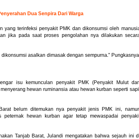
Penyerahan Dua Senpira Dari Warga
an yang terinfeksi penyakit PMK dan dikonsumsi oleh manusi
an jika pada saat proses pengolahan nya dilakukan secar
k dikonsumsi asalkan dimasak dengan sempurna.” Pungkasnya
erdengar isu kemunculan penyakit PMK (Penyakit Mulut da
menyerang hewan ruminansia atau hewan kurban seperti sapi
arat belum ditemukan nya penyakit jenis PMK ini, namu
s peternak hewan kurban agar tetap mewaspadai penyaki
akan Tanjab Barat, Julandi mengatakan bahwa sejauh ini d