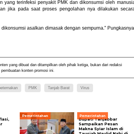
an yang terinfeksi penyakit PMK dan dikonsumsi oleh manusi
an jika pada saat proses pengolahan nya dilakukan secar
k dikonsumsi asalkan dimasak dengan sempurna.” Pungkasnya
 yang dibuat dan ditampilkan oleh pihak ketiga, bukan dari redaksi
 pembuatan konten promosi ini.
peternakan
PMK
Tanjab Barat
Virus
Pemerintahan
Pemerintahan
lasi,
Bupati Tanjabbar
r
Sampaikan Pesan
Makna Syiar Islam di
Tausiah Maulid Nabi di