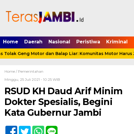
mgid.com, 522897, DIRECT, d4c29acad76ce94f
Home
Daerah
Nasional
Peristiwa
Kriminal
olak Geng Motor dan Balap Liar: Komunitas Motor Harus Ja
Home /
Pemerintahan
Minggu, 25 Juli 2021 - 10:25 WIB
RSUD KH Daud Arif Minim
Dokter Spesialis, Begini
Kata Gubernur Jambi