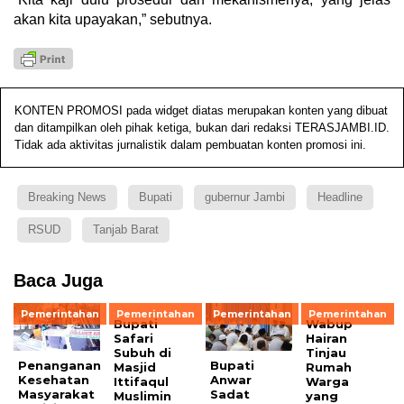
akan kita upayakan,” sebutnya.
KONTEN PROMOSI pada widget diatas merupakan konten yang dibuat
dan ditampilkan oleh pihak ketiga, bukan dari redaksi TERASJAMBI.ID.
Tidak ada aktivitas jurnalistik dalam pembuatan konten promosi ini.
Breaking News
Bupati
gubernur Jambi
Headline
RSUD
Tanjab Barat
Baca Juga
Pemerintahan
Pemerintahan
Pemerintahan
Pemerintahan
Bupati
Wabup
Safari
Hairan
Subuh di
Tinjau
Penanganan
Bupati
Masjid
Rumah
Kesehatan
Anwar
Ittifaqul
Warga
Masyarakat
Sadat
Muslimin
yang