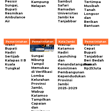
Pesisir
Sambut
Kampung
Tertimpa
Sungai,
Safari
Nelayan
Musibah
Bupati
Ramadan
Tanah
Resmikan
Universitas
Longsor
Ambulance
Jambi ke
dan
Air
Tanjabbar
Berikan
Bantuan
Pemerintahan
Pemerintahan
Kota Jambi
Pemerintahan
Wakil
Wabup
Respons
Bupati
Katamso
Cepat
Hadiri
Hadiri
Bupati
Sungai
Sertijab
Launching
Tanjabbar
Nibung
Kalapas II B
dan
Beri Bedah
Tampil
Kuala
Penandatanganan
Rumah
Memukau
Tungkal
Komitmen
Rp25Juta
di Verifikasi
Pembangunan
Lomba
Kependudukan
Kelurahan
Provinsi
Provinsi
Jambi
Jambi,
2025-2029
Wabup
Katamso
Tampilkan
Capaian
dan