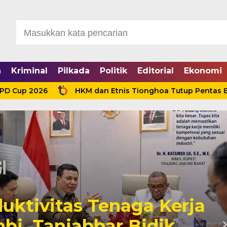
a
Kriminal
Pilkada
Politik
Editorial
Ekonomi
up 2026
HKM dan Etnis Tionghoa Tutup Pentas Bhinek
uktivitas Tenaga Kerja
mbi, Tanjabbar Bidik