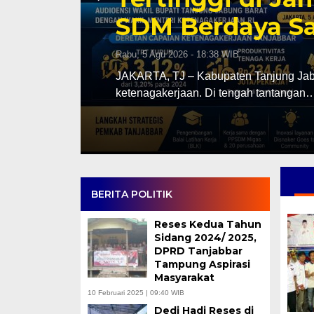
SDM Berdaya Sa
Rabu, 5 Agu 2026 - 18:38 WIB
 Jabung
JAKARTA, TJ – Kabupaten Tanjung Jabun
ketenagakerjaan. Di tengah tantangan
BERITA POLITIK
Reses Kedua Tahun
Sidang 2024/ 2025,
DPRD Tanjabbar
Tampung Aspirasi
Masyarakat
10 Februari 2025 | 09:40 WIB
Dedi Hadi Reses di