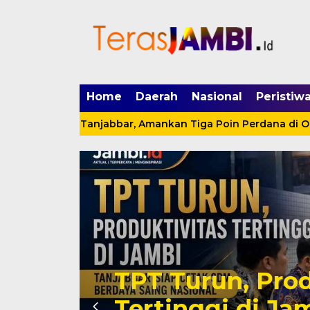
mgid.com, 522897, DIRECT, d4c29acad76ce94f
Home
Daerah
Nasional
Peristiw
atas RSUD Tanjabbar, Amankan Tiga Poin Perdana di OPD C
tas
TPT Turun, Prod
Tertinggi di Ja