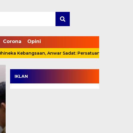
Corona
Opini
a Kebangsaan, Anwar Sadat: Persatuan Harus Dijaga, Bukan
IKLAN
Wabup Katamso Jem
Kemenaker, Dorong 
hingga Perluasan M