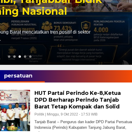
ing Nasional
g Barat mencatatkan tren positif di sektor
…
persatuan
HUT Partai Perindo Ke-8,Ketua
DPD Berharap Perindo Tanjab
Barat Tetap Kompak dan Solid
Politik |
Minggu, 9 Okt 2022 - 17:53 WIB
Tanjab Barat – Pengurus dan kader DPD Partai Persatua
Indonesia (Perindo) Kabupaten Tanjung Jabung Barat,