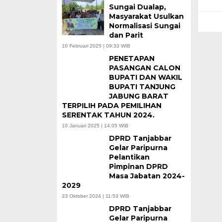
Sungai Dualap,
Masyarakat Usulkan
Normalisasi Sungai
dan Parit
10 Februari 2025 | 09:33 WIB
PENETAPAN
PASANGAN CALON
BUPATI DAN WAKIL
BUPATI TANJUNG
JABUNG BARAT
TERPILIH PADA PEMILIHAN
SERENTAK TAHUN 2024.
10 Januari 2025 | 14:05 WIB
DPRD Tanjabbar
Gelar Paripurna
Pelantikan
Pimpinan DPRD
Masa Jabatan 2024-
2029
23 Oktober 2024 | 11:53 WIB
DPRD Tanjabbar
Gelar Paripurna