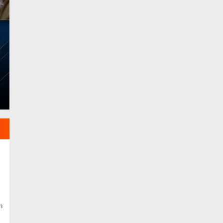
untuk Tenaga Kerja 
Rabu, 5 Agu 2026 - 17:18 WIB
JAKARTA, TJ – Pemerintah Kabupaten Tanjung Jabun
pembangunan sektor ketenagakerjaan. Wakil Bupati
n