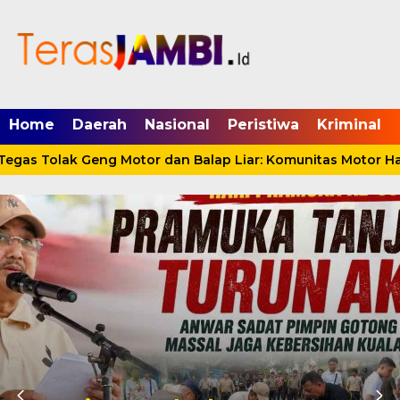
mgid.com, 522897, DIRECT, d4c29acad76ce94f
Home
Daerah
Nasional
Peristiwa
Kriminal
as Tolak Geng Motor dan Balap Liar: Komunitas Motor Haru