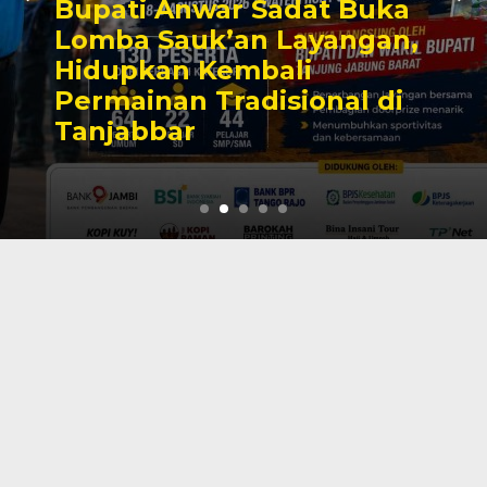
Hari Pramuka ke-65, Anwar
Sadat Ajak Pramuka Jadi
Garda Terdepan Jaga
Lingkungan Lewat Aksi
Nyata