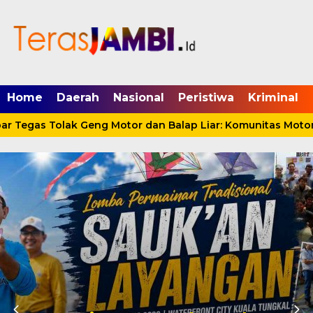
mgid.com, 522897, DIRECT, d4c29acad76ce94f
Home
Daerah
Nasional
Peristiwa
Kriminal
Tegas Tolak Geng Motor dan Balap Liar: Komunitas Motor H