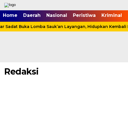
mgid.com, 522897, DIRECT, d4c29acad76ce94f
Home
Daerah
Nasional
Peristiwa
Kriminal
r Sadat Buka Lomba Sauk’an Layangan, Hidupkan Kembali P
Redaksi