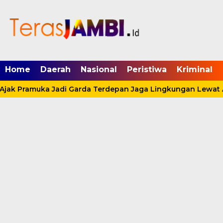
mgid.com, 522897, DIRECT, d4c29acad76ce94f
Home
Daerah
Nasional
Peristiwa
Kriminal
Ajak Pramuka Jadi Garda Terdepan Jaga Lingkungan Lewat A