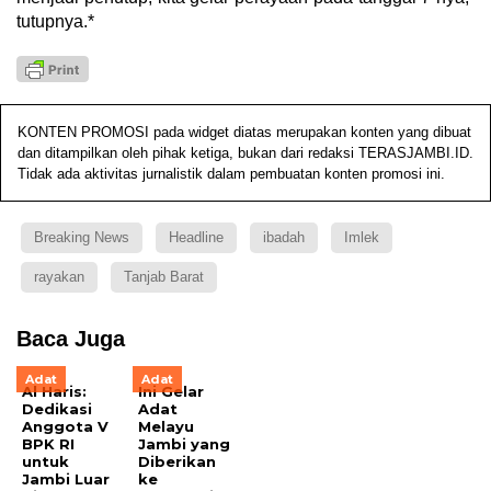
tutupnya.*
KONTEN PROMOSI pada widget diatas merupakan konten yang dibuat
dan ditampilkan oleh pihak ketiga, bukan dari redaksi TERASJAMBI.ID.
Tidak ada aktivitas jurnalistik dalam pembuatan konten promosi ini.
Breaking News
Headline
ibadah
Imlek
rayakan
Tanjab Barat
Baca Juga
Adat
Adat
Al Haris:
Ini Gelar
Dedikasi
Adat
Anggota V
Melayu
BPK RI
Jambi yang
untuk
Diberikan
Jambi Luar
ke