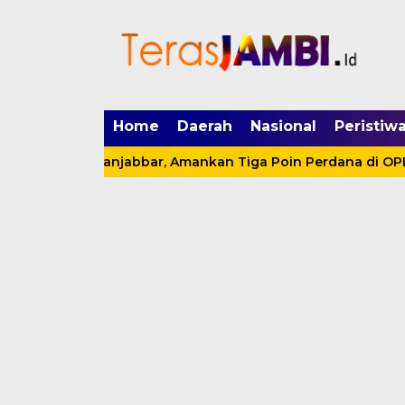
mgid.com, 522897, DIRECT, d4c29acad76ce94f
Home
Daerah
Nasional
Peristiw
s RSUD Tanjabbar, Amankan Tiga Poin Perdana di OPD Cup 