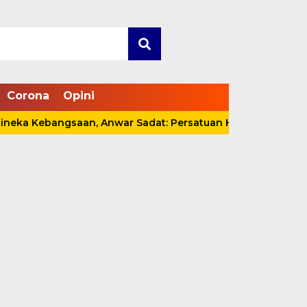
Corona
Opini
ebangsaan, Anwar Sadat: Persatuan Harus Dijaga, Bukan Se