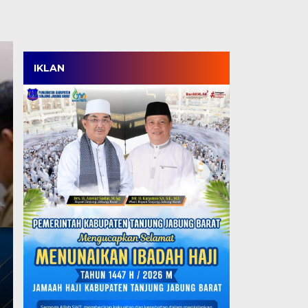
IKLAN
Wabup Katamso Jem
Kemenaker, Dorong 
hingga Perluasan M
untuk Tenaga Kerja 
Rabu, 5 Agu 2026 - 17:18 WIB
JAKARTA, TJ – Pemerintah Kabupaten Tanjung Jabun
pembangunan sektor ketenagakerjaan. Wakil Bupati