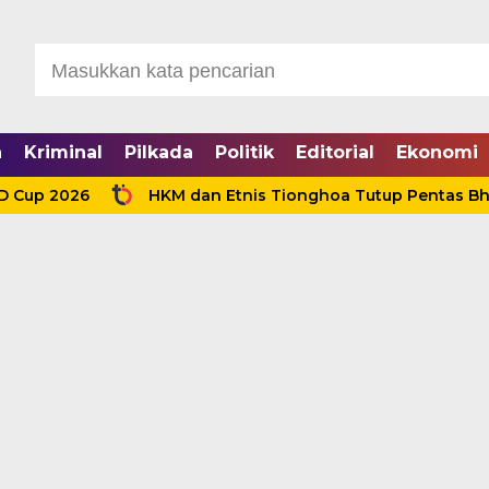
a
Kriminal
Pilkada
Politik
Editorial
Ekonomi
2026
HKM dan Etnis Tionghoa Tutup Pentas Bhineka K