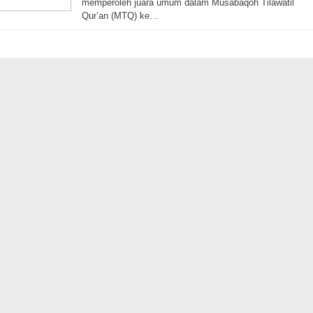
memperoleh juara umum dalam Musabaqoh Tilawatil
Qur’an (MTQ) ke…