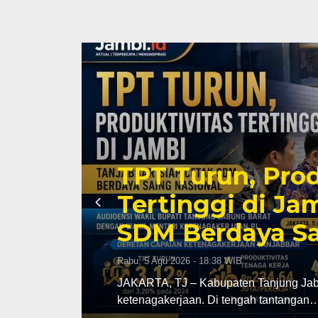
tas
TPT Turun, Prod
Tertinggi di Ja
SDM Berdaya Sa
Rabu, 5 Agu 2026 - 18:38 WIB
 Jabung
JAKARTA, TJ – Kabupaten Tanjung Jabun
ketenagakerjaan. Di tengah tantangan