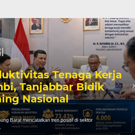
uktivitas Tenaga Kerja
mbi, Tanjabbar Bidik
ing Nasional
g Barat mencatatkan tren positif di sektor
…