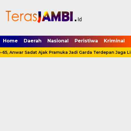
mgid.com, 522897, DIRECT, d4c29acad76ce94f
Home
Daerah
Nasional
Peristiwa
Kriminal
65, Anwar Sadat Ajak Pramuka Jadi Garda Terdepan Jaga Li