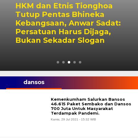
HKM dan Etnis Tionghoa
Tutup Pentas Bhineka
Kebangsaan, Anwar Sadat:
Persatuan Harus Dijaga,
Bukan Sekadar Slogan
dansos
Kemenkumham Salurkan Bansos
46.615 Paket Sembako dan Dansos
700 Juta Untuk Masyarakat
Terdampak Pandemi.
Kamis, 29 Jul 2021 - 15:32 WIB