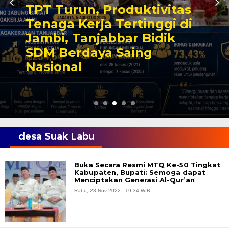
TPT Turun, Produktivitas
Tenaga Kerja Tertinggi di
Jambi, Tanjabbar Bidik
SDM Berdaya Saing
Nasional
desa Suak Labu
Buka Secara Resmi MTQ Ke-50 Tingkat
Kabupaten, Bupati: Semoga dapat
Menciptakan Generasi Al-Qur’an
Rabu, 23 Nov 2022 - 19:34 WIB