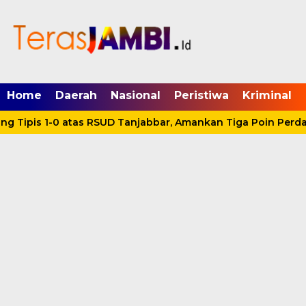
mgid.com, 522897, DIRECT, d4c29acad76ce94f
Home
Daerah
Nasional
Peristiwa
Kriminal
g Tipis 1-0 atas RSUD Tanjabbar, Amankan Tiga Poin Perda