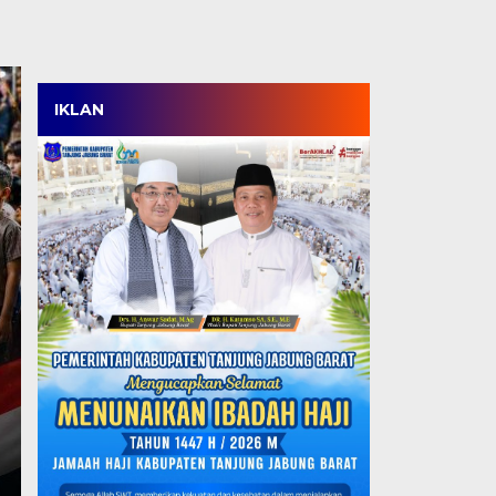
IKLAN
TPT Turun, Produktiv
Tertinggi di Jambi, T
SDM Berdaya Saing N
Rabu, 5 Agu 2026 - 18:38 WIB
JAKARTA, TJ – Kabupaten Tanjung Jabung Barat menca
ketenagakerjaan. Di tengah tantangan…