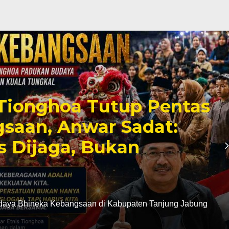
Tionghoa Tutup Pentas
saan, Anwar Sadat:
s Dijaga, Bukan
daya Bhineka Kebangsaan di Kabupaten Tanjung Jabung