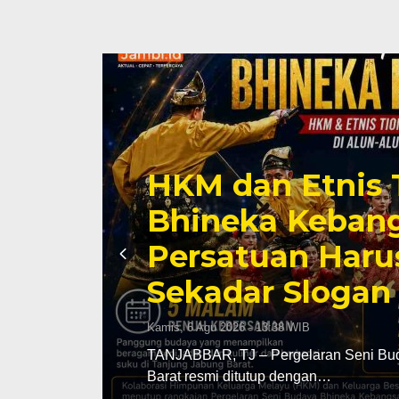
HKM dan Etnis 
SUD
Bhineka Kebang
Persatuan Haru
Sekadar Slogan
Kamis, 6 Agu 2026 - 13:38 WIB
ya di
TANJABBAR, TJ – Pergelaran Seni Bu
Barat resmi ditutup dengan…