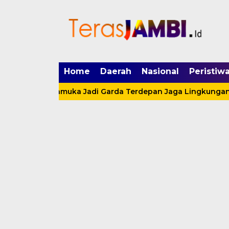
mgid.com, 522897, DIRECT, d4c29acad76ce94f
Home
Daerah
Nasional
Peristiw
 Ajak Pramuka Jadi Garda Terdepan Jaga Lingkungan Lewat 