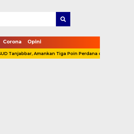
Corona
Opini
njabbar, Amankan Tiga Poin Perdana di OPD Cup 2026