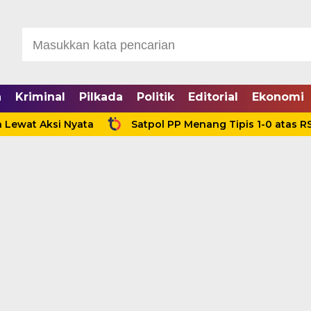
a
Kriminal
Pilkada
Politik
Editorial
Ekonomi
Aksi Nyata
Satpol PP Menang Tipis 1-0 atas RSUD Ta