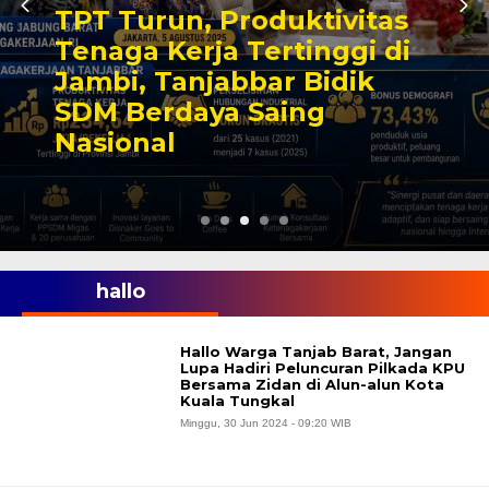
TPT Turun, Produktivitas
Tenaga Kerja Tertinggi di
Jambi, Tanjabbar Bidik
SDM Berdaya Saing
Nasional
hallo
Hallo Warga Tanjab Barat, Jangan
Lupa Hadiri Peluncuran Pilkada KPU
Bersama Zidan di Alun-alun Kota
Kuala Tungkal
Minggu, 30 Jun 2024 - 09:20 WIB