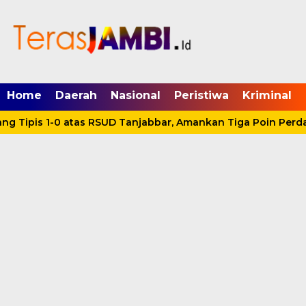
mgid.com, 522897, DIRECT, d4c29acad76ce94f
Home
Daerah
Nasional
Peristiwa
Kriminal
 Tipis 1-0 atas RSUD Tanjabbar, Amankan Tiga Poin Perdan