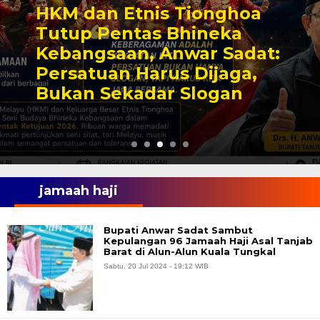
HKM dan Etnis Tionghoa
Tutup Pentas Bhineka
Kebangsaan, Anwar Sadat:
Persatuan Harus Dijaga,
Bukan Sekadar Slogan
jamaah haji
Bupati Anwar Sadat Sambut
Kepulangan 96 Jamaah Haji Asal Tanjab
Barat di Alun-Alun Kuala Tungkal
Sabtu, 20 Jul 2024 - 19:12 WIB