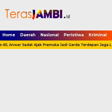
mgid.com, 522897, DIRECT, d4c29acad76ce94f
Home
Daerah
Nasional
Peristiwa
Kriminal
-65, Anwar Sadat Ajak Pramuka Jadi Garda Terdepan Jaga L