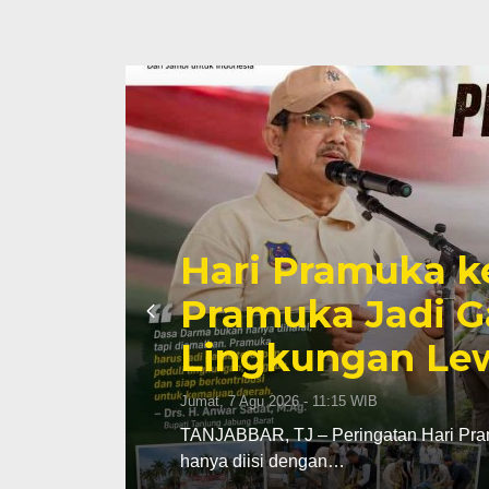
Hari Pramuka k
li
Pramuka Jadi G
Lingkungan Lew
Jumat, 7 Agu 2026 - 11:15 WIB
TANJABBAR, TJ – Peringatan Hari Pram
hanya diisi dengan…