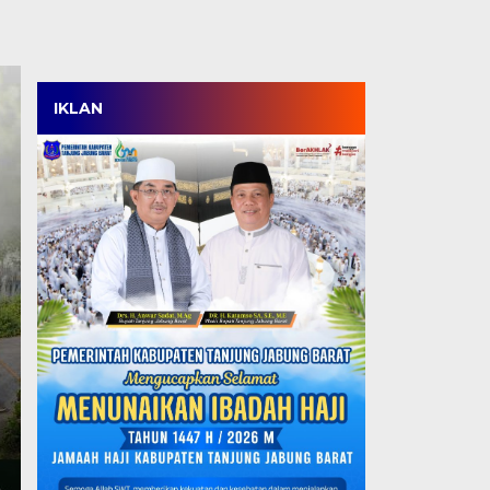
IKLAN
Satpol PP Menang Tip
Tanjabbar, Amankan 
Perdana di OPD Cup 
Kamis, 6 Agu 2026 - 18:05 WIB
TANJABBAR, TJ – Tim Satpol PP Kabupaten Tanjung
ajang OPD Cup…