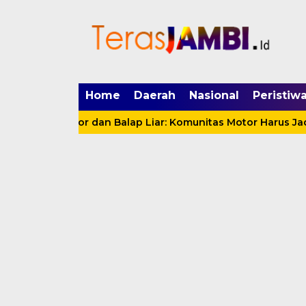
mgid.com, 522897, DIRECT, d4c29acad76ce94f
Home
Daerah
Nasional
Peristiw
ng Motor dan Balap Liar: Komunitas Motor Harus Jadi Mitr