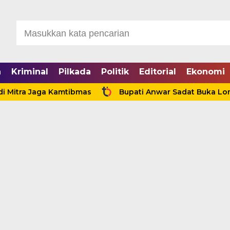
a
Kriminal
Pilkada
Politik
Editorial
Ekonomi
a Jaga Kamtibmas
Bupati Anwar Sadat Buka Lomba Sau