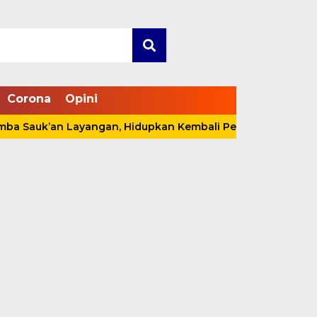
Corona
Opini
k’an Layangan, Hidupkan Kembali Permainan Tradisional di