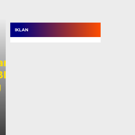
IKLAN
Anwar Sadat Tegaska
IPNU-IPPNU Bukan S
Tapi Momentum Cet
Masa Depan
Selasa, 4 Agu 2026 - 23:24 WIB
TANJABBAR, TJ – Bupati Tanjung Jabung Barat, Drs.
pelantikan Pengurus Pimpinan…