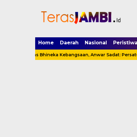
mgid.com, 522897, DIRECT, d4c29acad76ce94f
Home
Daerah
Nasional
Peristiw
tup Pentas Bhineka Kebangsaan, Anwar Sadat: Persatuan H