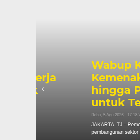
Wabup Katams
rja
Kemenaker, Dor
hingga Perlua
untuk Tenaga K
Rabu, 5 Agu 2026 - 17:18 WIB
JAKARTA, TJ – Pemerintah Kabupaten T
pembangunan sektor ketenagakerjaan. 