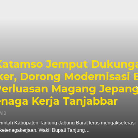
o Jemput Dukungan
ong Modernisasi BLK
san Magang Jepang
erja Tanjabbar
anjung Jabung Barat terus mengakselerasi
Wakil Bupati Tanjung…