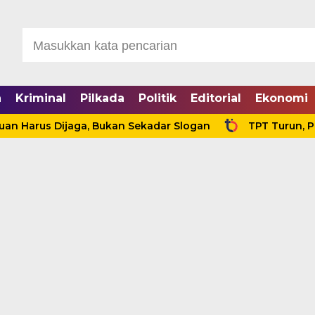
a
Kriminal
Pilkada
Politik
Editorial
Ekonomi
arus Dijaga, Bukan Sekadar Slogan
TPT Turun, Produk