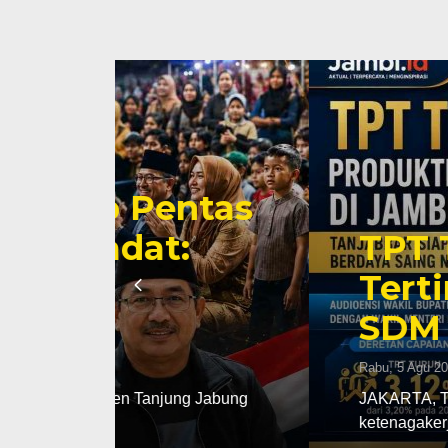
tas
TPT Turun, Prod
Tertinggi di Ja
SDM Berdaya Sa
Rabu, 5 Agu 2026 - 18:38 WIB
 Jabung
JAKARTA, TJ – Kabupaten Tanjung Jabun
ketenagakerjaan. Di tengah tantangan