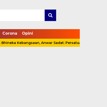
Corona
Opini
a Kebangsaan, Anwar Sadat: Persatuan Harus Dijaga, Bukan