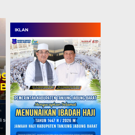
IKLAN
Wabup Katamso Jem
Kemenaker, Dorong 
hingga Perluasan M
untuk Tenaga Kerja 
Rabu, 5 Agu 2026 - 17:18 WIB
JAKARTA, TJ – Pemerintah Kabupaten Tanjung Jabun
pembangunan sektor ketenagakerjaan. Wakil Bupati