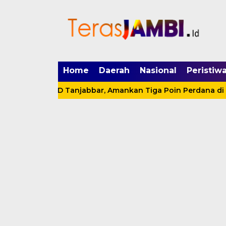
mgid.com, 522897, DIRECT, d4c29acad76ce94f
Home
Daerah
Nasional
Peristiw
 atas RSUD Tanjabbar, Amankan Tiga Poin Perdana di OPD C