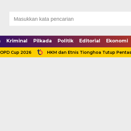
a
Kriminal
Pilkada
Politik
Editorial
Ekonomi
up 2026
HKM dan Etnis Tionghoa Tutup Pentas Bhinek