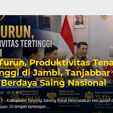
uktivitas Tenaga Kerja
mbi, Tanjabbar Bidik
ing Nasional
g Barat mencatatkan tren positif di sektor
…