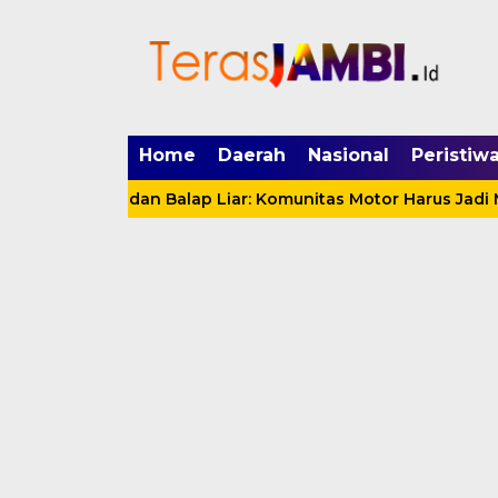
mgid.com, 522897, DIRECT, d4c29acad76ce94f
Home
Daerah
Nasional
Peristiw
Motor dan Balap Liar: Komunitas Motor Harus Jadi Mitra J