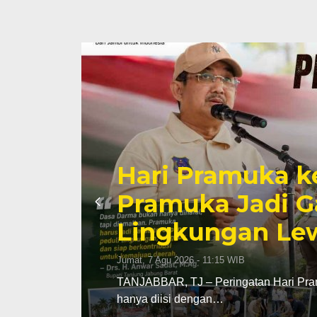
Hari Pramuka k
li
Pramuka Jadi G
Lingkungan Lew
Jumat, 7 Agu 2026 - 11:15 WIB
TANJABBAR, TJ – Peringatan Hari Pram
hanya diisi dengan…