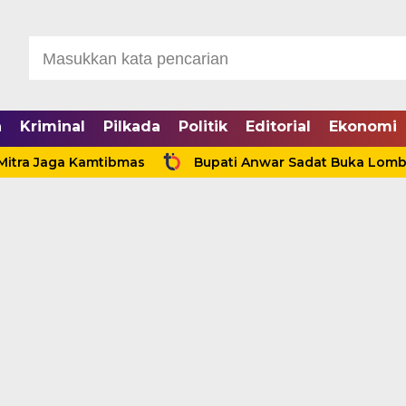
a
Kriminal
Pilkada
Politik
Editorial
Ekonomi
aga Kamtibmas
Bupati Anwar Sadat Buka Lomba Sauk’a