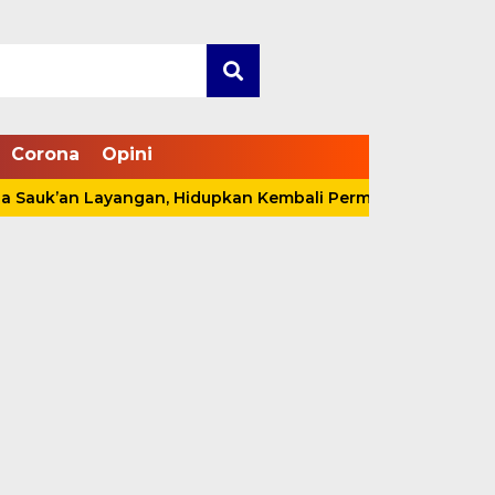
Corona
Opini
n Layangan, Hidupkan Kembali Permainan Tradisional di Ta