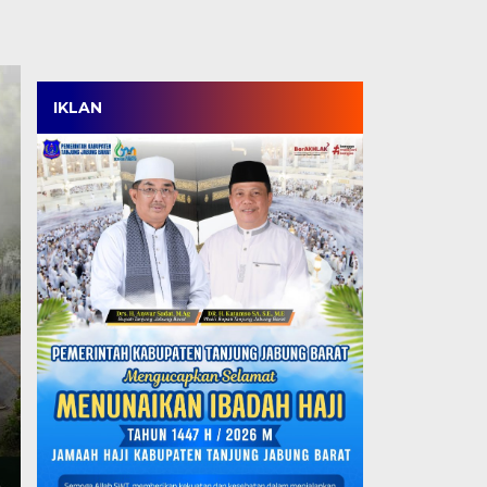
IKLAN
Satpol PP Menang Tip
Tanjabbar, Amankan 
Perdana di OPD Cup 
Kamis, 6 Agu 2026 - 18:05 WIB
TANJABBAR, TJ – Tim Satpol PP Kabupaten Tanjung
ajang OPD Cup…