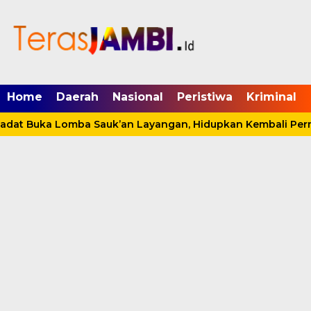
mgid.com, 522897, DIRECT, d4c29acad76ce94f
Home
Daerah
Nasional
Peristiwa
Kriminal
dat Buka Lomba Sauk’an Layangan, Hidupkan Kembali Permai