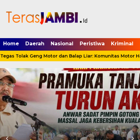
mgid.com, 522897, DIRECT, d4c29acad76ce94f
Home
Daerah
Nasional
Peristiwa
Kriminal
gas Tolak Geng Motor dan Balap Liar: Komunitas Motor Har