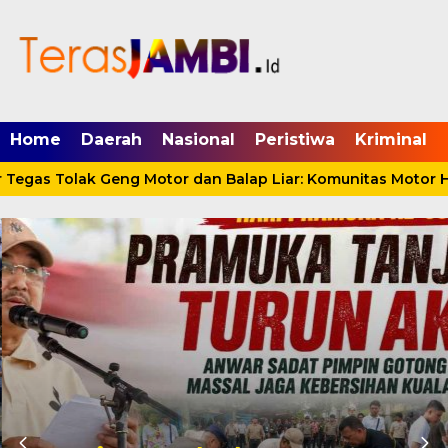
mgid.com, 522897, DIRECT, d4c29acad76ce94f
Home
Daerah
Nasional
Peristiwa
Kriminal
gas Tolak Geng Motor dan Balap Liar: Komunitas Motor Har