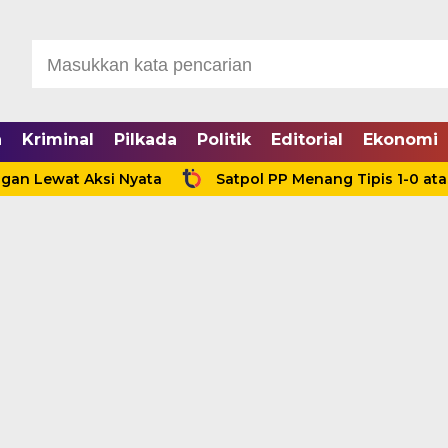
a
Kriminal
Pilkada
Politik
Editorial
Ekonomi
wat Aksi Nyata
Satpol PP Menang Tipis 1-0 atas RSUD