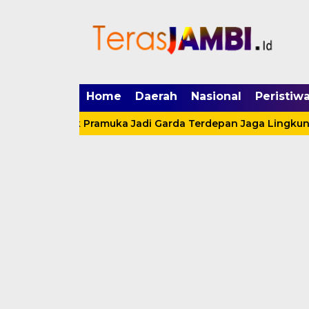
mgid.com, 522897, DIRECT, d4c29acad76ce94f
Home
Daerah
Nasional
Peristiw
adat Ajak Pramuka Jadi Garda Terdepan Jaga Lingkungan Le