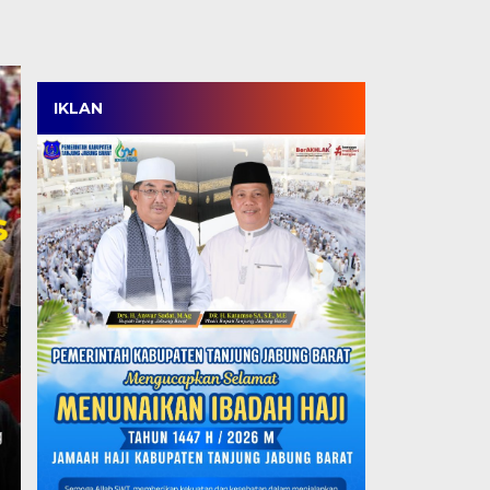
IKLAN
TPT Turun, Produktiv
Tertinggi di Jambi, T
SDM Berdaya Saing N
Rabu, 5 Agu 2026 - 18:38 WIB
JAKARTA, TJ – Kabupaten Tanjung Jabung Barat menca
ketenagakerjaan. Di tengah tantangan…