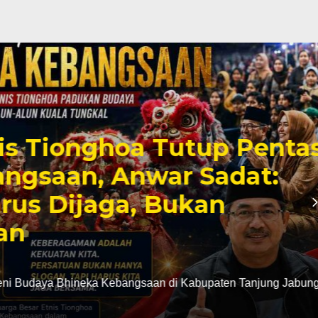
Tionghoa Tutup Pentas
saan, Anwar Sadat:
s Dijaga, Bukan
daya Bhineka Kebangsaan di Kabupaten Tanjung Jabung