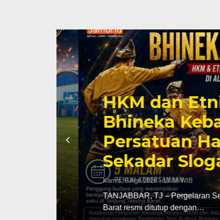
HKM dan Etnis 
SUD
Bhineka Kebang
Persatuan Haru
Sekadar Slogan
Kamis, 6 Agu 2026 - 13:38 WIB
ya di
TANJABBAR, TJ – Pergelaran Seni Bu
Barat resmi ditutup dengan…