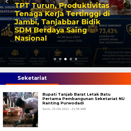
TPT Turun, Produktivitas
Tenaga Kerja Tertinggi di
Jambi, Tanjabbar Bidik
SDM Berdaya Saing
Nasional
Seketariat
Bupati Tanjab Barat Letak Batu
Pertama Pembangunan Seketariat NU
Ranting Purwodadi
Senin, 25 Okt 2021 - 21:58 WIB