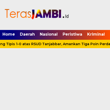
mgid.com, 522897, DIRECT, d4c29acad76ce94f
Home
Daerah
Nasional
Peristiwa
Kriminal
 Tipis 1-0 atas RSUD Tanjabbar, Amankan Tiga Poin Perdan