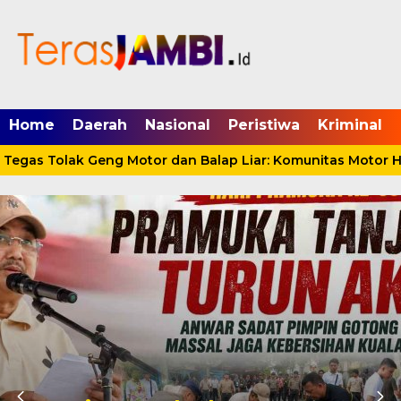
mgid.com, 522897, DIRECT, d4c29acad76ce94f
Home
Daerah
Nasional
Peristiwa
Kriminal
gas Tolak Geng Motor dan Balap Liar: Komunitas Motor Har