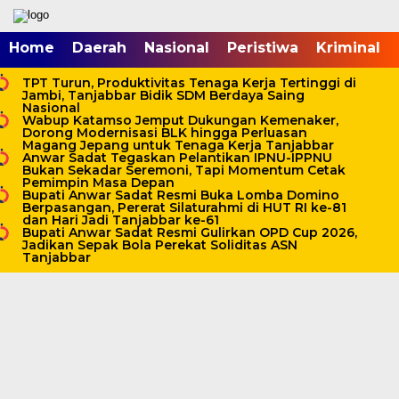
mgid.com, 522897, DIRECT, d4c29acad76ce94f
Home
Daerah
Nasional
Peristiwa
Kriminal
TPT Turun, Produktivitas Tenaga Kerja Tertinggi di
Jambi, Tanjabbar Bidik SDM Berdaya Saing
Nasional
Wabup Katamso Jemput Dukungan Kemenaker,
Dorong Modernisasi BLK hingga Perluasan
Magang Jepang untuk Tenaga Kerja Tanjabbar
Anwar Sadat Tegaskan Pelantikan IPNU-IPPNU
Bukan Sekadar Seremoni, Tapi Momentum Cetak
Pemimpin Masa Depan
Bupati Anwar Sadat Resmi Buka Lomba Domino
Berpasangan, Pererat Silaturahmi di HUT RI ke-81
dan Hari Jadi Tanjabbar ke-61
Bupati Anwar Sadat Resmi Gulirkan OPD Cup 2026,
Jadikan Sepak Bola Perekat Soliditas ASN
Tanjabbar