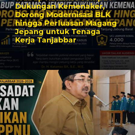
Dukungan Kemenaker,
Dorong Modernisasi BLK
hingga Perluasan Magang
Jepang untuk Tenaga
Kerja Tanjabbar