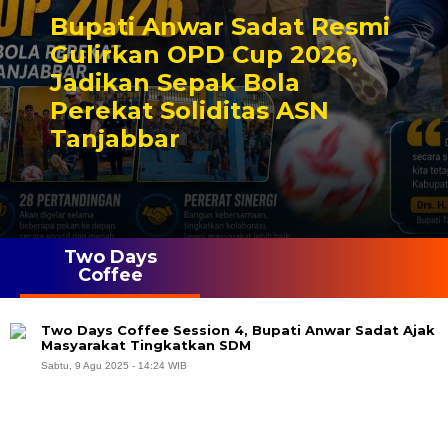
Bupati Anwar Sadat Resmi
Gulirkan OPD Cup 2026,
Jadikan Sepak Bola
Perekat Soliditas ASN
Tanjabbar
Two Days
Coffee
Two Days Coffee Session 4, Bupati Anwar Sadat Ajak
Masyarakat Tingkatkan SDM
Sabtu, 9 Agu 2025 - 14:24 WIB