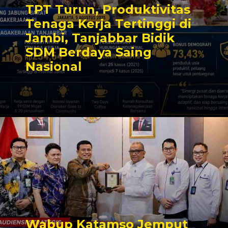
TPT Turun, Produktivitas
Tenaga Kerja Tertinggi di
Jambi, Tanjabbar Bidik
SDM Berdaya Saing
Nasional
Wabup Katamso Jemput