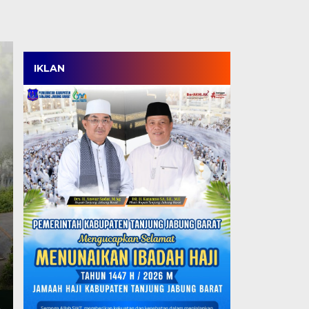
IKLAN
Satpol PP Menang Tip
Tanjabbar, Amankan 
Perdana di OPD Cup 
Kamis, 6 Agu 2026 - 18:05 WIB
TANJABBAR, TJ – Tim Satpol PP Kabupaten Tanjung
ajang OPD Cup…