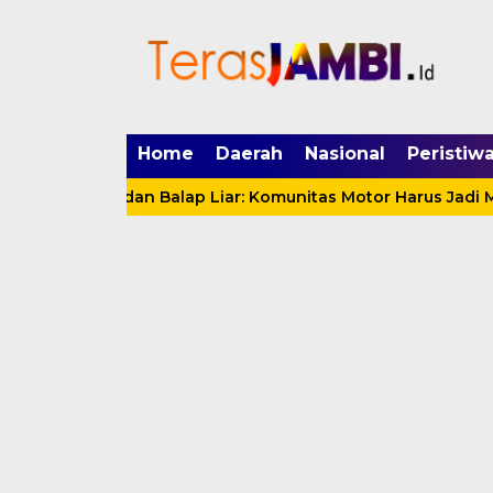
mgid.com, 522897, DIRECT, d4c29acad76ce94f
Home
Daerah
Nasional
Peristiw
Motor dan Balap Liar: Komunitas Motor Harus Jadi Mitra J