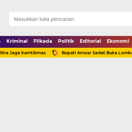
a
Kriminal
Pilkada
Politik
Editorial
Ekonomi
aga Kamtibmas
Bupati Anwar Sadat Buka Lomba Sauk’a