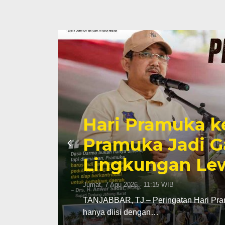
Hari Pramuka k
li
Pramuka Jadi G
Lingkungan Lew
Jumat, 7 Agu 2026 - 11:15 WIB
TANJABBAR, TJ – Peringatan Hari Pram
hanya diisi dengan…