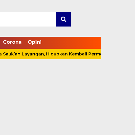
Corona
Opini
n Layangan, Hidupkan Kembali Permainan Tradisional di Ta