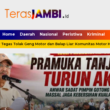
mgid.com, 522897, DIRECT, d4c29acad76ce94f
Home
Daerah
Nasional
Peristiwa
Kriminal
egas Tolak Geng Motor dan Balap Liar: Komunitas Motor Ha