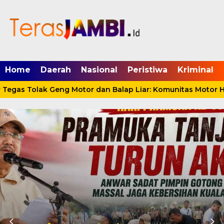
mgid.com, 522897, DIRECT, d4c29acad76ce94f
Home
Daerah
Nasional
Peristiwa
Kriminal
gas Tolak Geng Motor dan Balap Liar: Komunitas Motor Har