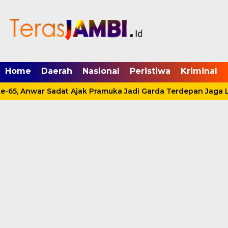
mgid.com, 522897, DIRECT, d4c29acad76ce94f
Home
Daerah
Nasional
Peristiwa
Kriminal
e-65, Anwar Sadat Ajak Pramuka Jadi Garda Terdepan Jaga 