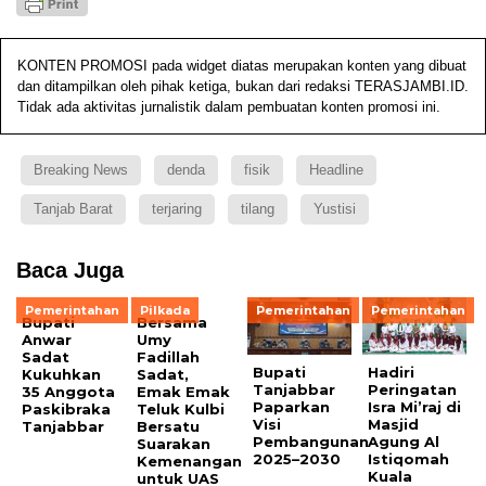
KONTEN PROMOSI pada widget diatas merupakan konten yang dibuat
dan ditampilkan oleh pihak ketiga, bukan dari redaksi TERASJAMBI.ID.
Tidak ada aktivitas jurnalistik dalam pembuatan konten promosi ini.
Breaking News
denda
fisik
Headline
Tanjab Barat
terjaring
tilang
Yustisi
Baca Juga
Pemerintahan
Pilkada
Pemerintahan
Pemerintahan
Bupati
Bersama
Anwar
Umy
Sadat
Fadillah
Bupati
Hadiri
Kukuhkan
Sadat,
Tanjabbar
Peringatan
35 Anggota
Emak Emak
Paparkan
Isra Mi’raj di
Paskibraka
Teluk Kulbi
Visi
Masjid
Tanjabbar
Bersatu
Pembangunan
Agung Al
Suarakan
2025–2030
Istiqomah
Kemenangan
Kuala
untuk UAS