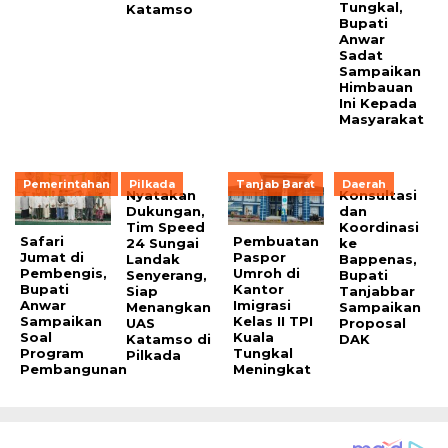
Tungkal,
Katamso
Bupati
Anwar
Sadat
Sampaikan
Himbauan
Ini Kepada
Masyarakat
Pemerintahan
Pilkada
Tanjab Barat
Daerah
Nyatakan
Konsultasi
Dukungan,
dan
Tim Speed
Koordinasi
Safari
Pembuatan
24 Sungai
ke
Jumat di
Paspor
Landak
Bappenas,
Pembengis,
Umroh di
Senyerang,
Bupati
Bupati
Kantor
Siap
Tanjabbar
Anwar
Imigrasi
Menangkan
Sampaikan
Sampaikan
Kelas II TPI
UAS
Proposal
Soal
Kuala
Katamso di
DAK
Program
Tungkal
Pilkada
Pembangunan
Meningkat