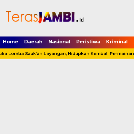
mgid.com, 522897, DIRECT, d4c29acad76ce94f
Home
Daerah
Nasional
Peristiwa
Kriminal
ka Lomba Sauk’an Layangan, Hidupkan Kembali Permainan Tr