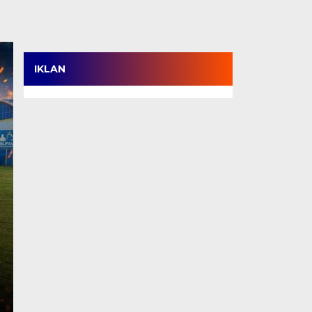
IKLAN
HKM dan Etnis Tiong
Bhineka Kebangsaan,
Persatuan Harus Dij
Sekadar Slogan
Kamis, 6 Agu 2026 - 13:38 WIB
TANJABBAR, TJ – Pergelaran Seni Budaya Bhineka
Barat resmi ditutup dengan…