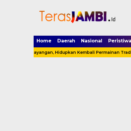
mgid.com, 522897, DIRECT, d4c29acad76ce94f
Home
Daerah
Nasional
Peristiw
auk’an Layangan, Hidupkan Kembali Permainan Tradisional