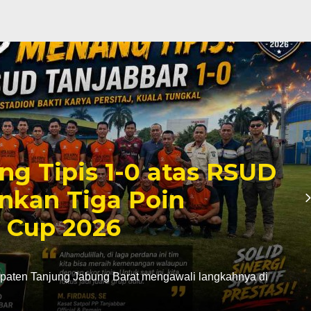
ng Tipis 1-0 atas RSUD
nkan Tiga Poin
 Cup 2026
aten Tanjung Jabung Barat mengawali langkahnya di