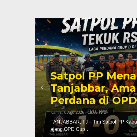
jak
Satpol PP Mena
Tanjabbar, Ama
Perdana di OPD
Kamis, 6 Agu 2026 - 18:05 WIB
idak
TANJABBAR, TJ – Tim Satpol PP Kabup
ajang OPD Cup…