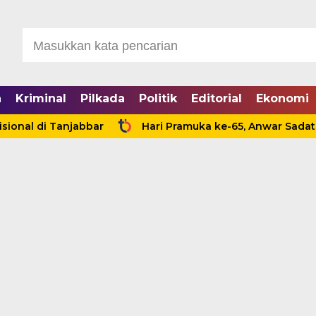
a
Kriminal
Pilkada
Politik
Editorial
Ekonomi
 di Tanjabbar
Hari Pramuka ke-65, Anwar Sadat Ajak 