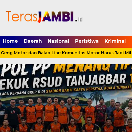
mgid.com, 522897, DIRECT, d4c29acad76ce94f
Home
Daerah
Nasional
Peristiwa
Kriminal
ng Motor dan Balap Liar: Komunitas Motor Harus Jadi Mitr