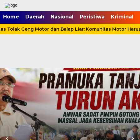
mgid.com, 522897, DIRECT, d4c29acad76ce94f
Home
Daerah
Nasional
Peristiwa
Kriminal
Tolak Geng Motor dan Balap Liar: Komunitas Motor Harus J