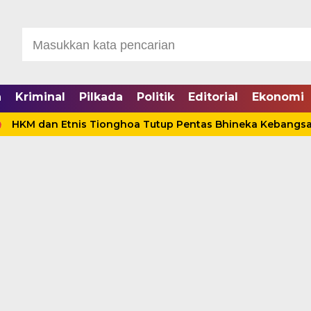
a
Kriminal
Pilkada
Politik
Editorial
Ekonomi
dan Etnis Tionghoa Tutup Pentas Bhineka Kebangsaan, Anwa