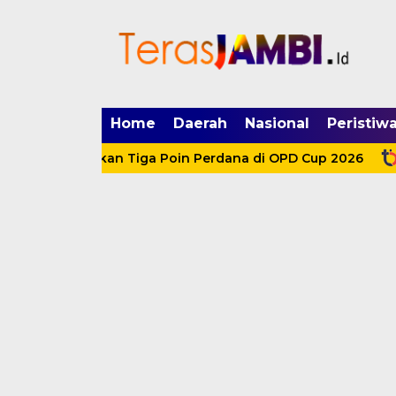
mgid.com, 522897, DIRECT, d4c29acad76ce94f
Home
Daerah
Nasional
Peristiw
ar, Amankan Tiga Poin Perdana di OPD Cup 2026
HKM 