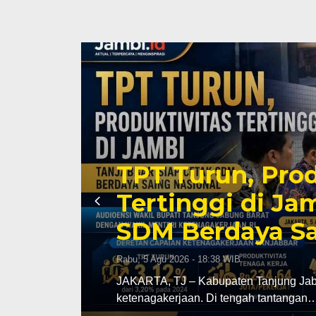
Wabup Katams
rja
Kemenaker, Dor
hingga Perlua
untuk Tenaga K
Rabu, 5 Agu 2026 - 17:18 WIB
JAKARTA, TJ – Pemerintah Kabupaten T
pembangunan sektor ketenagakerjaan. 