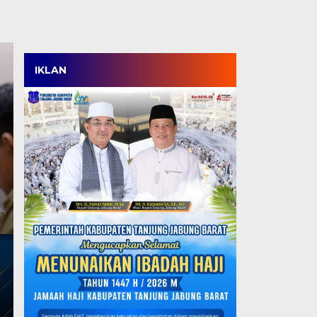
IKLAN
Anwar Sadat Tegaska
IPNU-IPPNU Bukan S
Tapi Momentum Cet
Masa Depan
Selasa, 4 Agu 2026 - 23:24 WIB
TANJABBAR, TJ – Bupati Tanjung Jabung Barat, Drs.
pelantikan Pengurus Pimpinan…