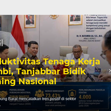
o Jemput Dukungan
ong Modernisasi BLK
san Magang Jepang
erja Tanjabbar
anjung Jabung Barat terus mengakselerasi
Wakil Bupati Tanjung…