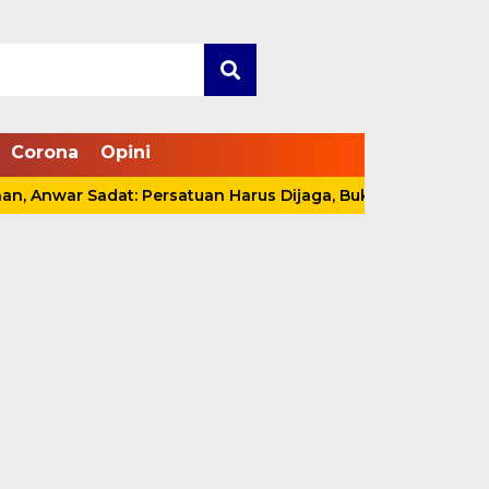
Corona
Opini
r Sadat: Persatuan Harus Dijaga, Bukan Sekadar Slogan