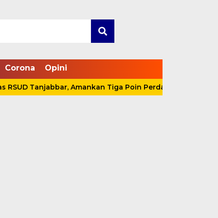
Corona
Opini
D Tanjabbar, Amankan Tiga Poin Perdana di OPD Cup 2026