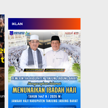
IKLAN
TPT Turun, Produktiv
Tertinggi di Jambi, T
SDM Berdaya Saing N
Rabu, 5 Agu 2026 - 18:38 WIB
JAKARTA, TJ – Kabupaten Tanjung Jabung Barat menca
ketenagakerjaan. Di tengah tantangan…