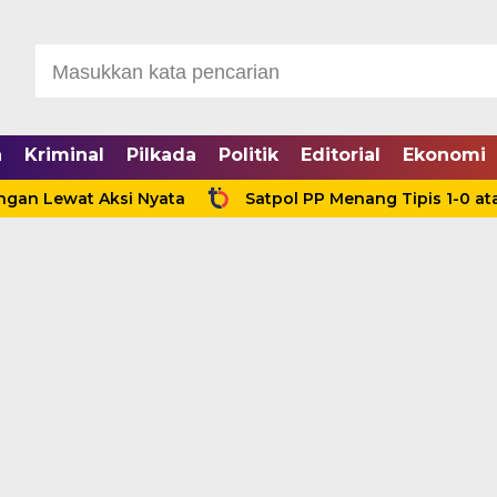
a
Kriminal
Pilkada
Politik
Editorial
Ekonomi
wat Aksi Nyata
Satpol PP Menang Tipis 1-0 atas RSU