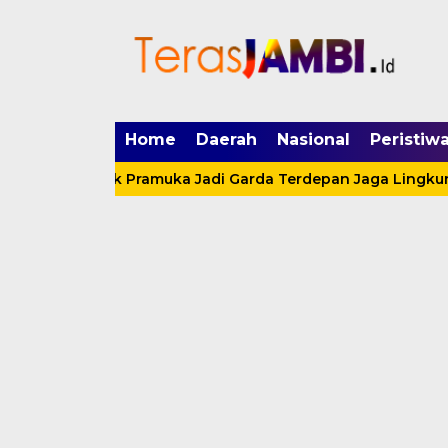
mgid.com, 522897, DIRECT, d4c29acad76ce94f
Home
Daerah
Nasional
Peristiw
adat Ajak Pramuka Jadi Garda Terdepan Jaga Lingkungan Le