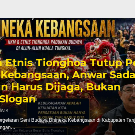
Tionghoa Tutup Pentas
saan, Anwar Sadat:
s Dijaga, Bukan
daya Bhineka Kebangsaan di Kabupaten Tanjung Jabung