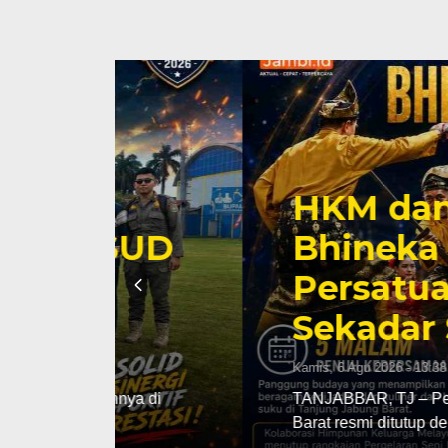
HKM dan Etnis 
SUD
Bhineka Kebang
Persatuan Haru
Sekadar Slogan
Kamis, 6 Agu 2026 - 13:38 WIB
ya di
TANJABBAR, TJ – Pergelaran Seni Bu
Barat resmi ditutup dengan…