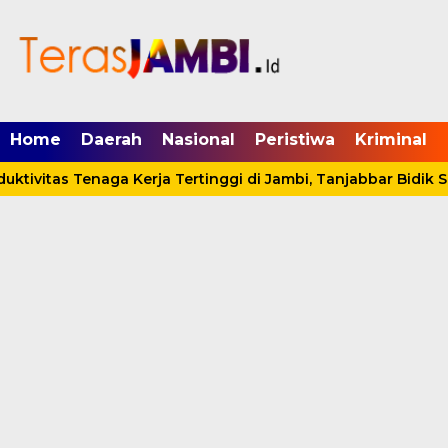
mgid.com, 522897, DIRECT, d4c29acad76ce94f
Home
Daerah
Nasional
Peristiwa
Kriminal
tivitas Tenaga Kerja Tertinggi di Jambi, Tanjabbar Bidik S