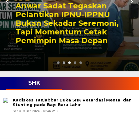
Anwar Sadat Tegaskan
Pelantikan IPNU-IPPNU
Bukan Sekadar Seremoni,
Tapi Momentum Cetak
Pemimpin Masa Depan
SHK
Kadiskes Tanjabbar Buka SHK Retardasi Mental dan
Stunting pada Bayi Baru Lahir
Senin, 9 Des 2024 - 18:46 WIB