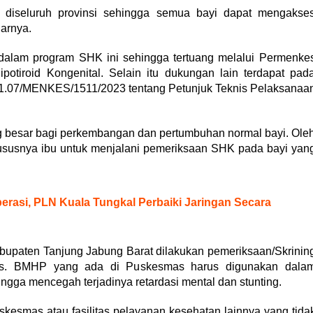
diseluruh provinsi sehingga semua bayi dapat mengakse
arnya.
dalam program SHK ini sehingga tertuang melalui Permenke
otiroid Kongenital. Selain itu dukungan lain terdapat pad
1.07/MENKES/1511/2023 tentang Petunjuk Teknis Pelaksanaa
g besar bagi perkembangan dan pertumbuhan normal bayi. Ole
hususnya ibu untuk menjalani pemeriksaan SHK pada bayi yan
erasi, PLN Kuala Tungkal Perbaiki Jaringan Secara
bupaten Tanjung Jabung Barat dilakukan pemeriksaan/Skrinin
mas. BMHP yang ada di Puskesmas harus digunakan dala
ngga mencegah terjadinya retardasi mental dan stunting.
uskesmas atau fasilitas pelayanan kesehatan lainnya yang tida