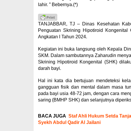
lahir. ” Bebernya.(*)
TANJABBAR, TJ – Dinas Kesehatan Kabu
Penguatan Skrining Hipotiroid Kongenital
Angkatan I Tahun 2024.
Kegiatan ini buka langsung oleh Kepala Di
SKM. Dalam sambutannya Zaharudin meny
Skrining Hipotiroid Kongenital (SHK) dil
darah bayi.
Hal ini kata dia bertujuan mendeteksi kel
gangguan fisik dan mental dalam masa tum
pada bayi usia 48-72 jam, dengan cara menga
saring (BMHP SHK) dan selanjutnya diperiks
BACA JUGA
Staf Ahli Hukum Setda Tanja
Syekh Abdul Qadir Al Jailani