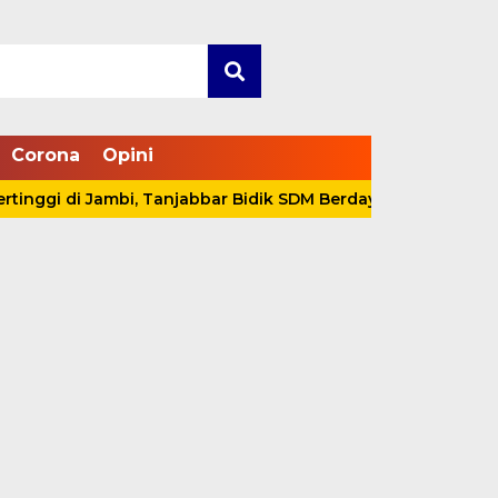
Corona
Opini
i Jambi, Tanjabbar Bidik SDM Berdaya Saing Nasional