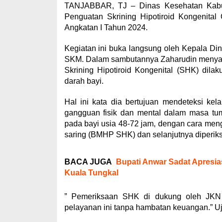
TANJABBAR, TJ – Dinas Kesehatan Kabu
Penguatan Skrining Hipotiroid Kongenital
Angkatan I Tahun 2024.
Kegiatan ini buka langsung oleh Kepala Di
SKM. Dalam sambutannya Zaharudin meny
Skrining Hipotiroid Kongenital (SHK) dil
darah bayi.
Hal ini kata dia bertujuan mendeteksi kel
gangguan fisik dan mental dalam masa tum
pada bayi usia 48-72 jam, dengan cara menga
saring (BMHP SHK) dan selanjutnya diperiks
BACA JUGA
Bupati Anwar Sadat Apresi
Kuala Tungkal
” Pemeriksaan SHK di dukung oleh JKN 
pelayanan ini tanpa hambatan keuangan.” Uj