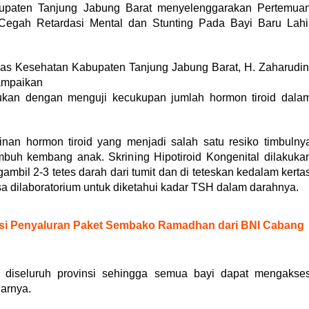
paten Tanjung Jabung Barat menyelenggarakan Pertemua
 Cegah Retardasi Mental dan Stunting Pada Bayi Baru Lahi
nas Kesehatan Kabupaten Tanjung Jabung Barat, H. Zaharudin
ampaikan
akukan dengan menguji kecukupan jumlah hormon tiroid dala
ainan hormon tiroid yang menjadi salah satu resiko timbulny
buh kembang anak. Skrining Hipotiroid Kongenital dilakuka
mbil 2-3 tetes darah dari tumit dan di teteskan kedalam kerta
a dilaboratorium untuk diketahui kadar TSH dalam darahnya.
asi Penyaluran Paket Sembako Ramadhan dari BNI Cabang
diseluruh provinsi sehingga semua bayi dapat mengakse
arnya.