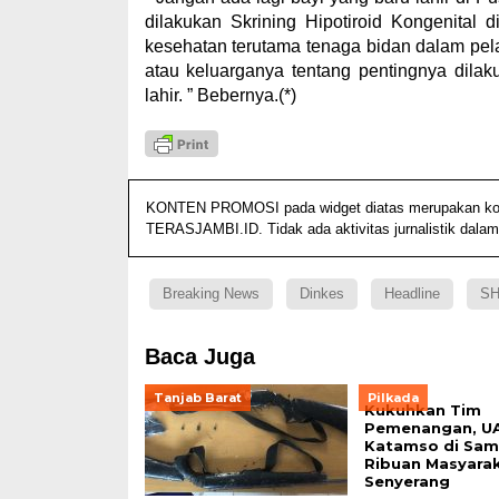
dilakukan Skrining Hipotiroid Kongenital
kesehatan terutama tenaga bidan dalam pel
atau keluarganya tentang pentingnya dilak
lahir. ” Bebernya.(*)
KONTEN PROMOSI pada widget diatas merupakan konten
TERASJAMBI.ID. Tidak ada aktivitas jurnalistik dalam
Breaking News
Dinkes
Headline
S
Baca Juga
Tanjab Barat
Pilkada
Kukuhkan Tim
Pemenangan, U
Katamso di Sam
Ribuan Masyara
Senyerang