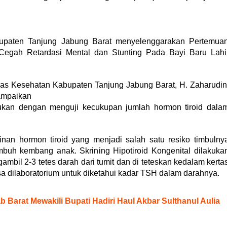
paten Tanjung Jabung Barat menyelenggarakan Pertemua
 Cegah Retardasi Mental dan Stunting Pada Bayi Baru Lahi
nas Kesehatan Kabupaten Tanjung Jabung Barat, H. Zaharudin
ampaikan
akukan dengan menguji kecukupan jumlah hormon tiroid dala
ainan hormon tiroid yang menjadi salah satu resiko timbulny
buh kembang anak. Skrining Hipotiroid Kongenital dilakuka
mbil 2-3 tetes darah dari tumit dan di teteskan kedalam kerta
a dilaboratorium untuk diketahui kadar TSH dalam darahnya.
b Barat Mewakili Bupati Hadiri Haul Akbar Sulthanul Aulia