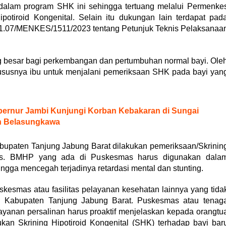
dalam program SHK ini sehingga tertuang melalui Permenke
otiroid Kongenital. Selain itu dukungan lain terdapat pad
1.07/MENKES/1511/2023 tentang Petunjuk Teknis Pelaksanaa
g besar bagi perkembangan dan pertumbuhan normal bayi. Ole
hususnya ibu untuk menjalani pemeriksaan SHK pada bayi yan
bernur Jambi Kunjungi Korban Kebakaran di Sungai
n Belasungkawa
bupaten Tanjung Jabung Barat dilakukan pemeriksaan/Skrinin
mas. BMHP yang ada di Puskesmas harus digunakan dala
ngga mencegah terjadinya retardasi mental dan stunting.
uskesmas atau fasilitas pelayanan kesehatan lainnya yang tida
 di Kabupaten Tanjung Jabung Barat. Puskesmas atau tenag
ayanan persalinan harus proaktif menjelaskan kepada orangtu
ukan Skrining Hipotiroid Kongenital (SHK) terhadap bayi bar