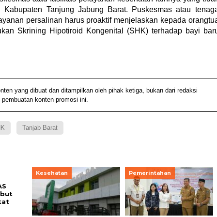
 di Kabupaten Tanjung Jabung Barat. Puskesmas atau tenag
ayanan persalinan harus proaktif menjelaskan kepada orangtu
ukan Skrining Hipotiroid Kongenital (SHK) terhadap bayi bar
 yang dibuat dan ditampilkan oleh pihak ketiga, bukan dari redaksi
 pembuatan konten promosi ini.
HK
Tanjab Barat
Kesehatan
Pemerintahan
AS
but
kat