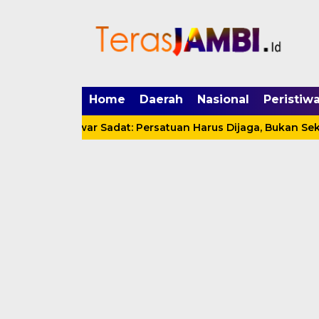
mgid.com, 522897, DIRECT, d4c29acad76ce94f
Home
Daerah
Nasional
Peristiw
 Anwar Sadat: Persatuan Harus Dijaga, Bukan Sekadar Slo