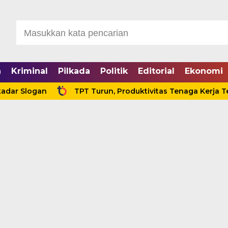
a
Kriminal
Pilkada
Politik
Editorial
Ekonomi
gan
TPT Turun, Produktivitas Tenaga Kerja Tertinggi d