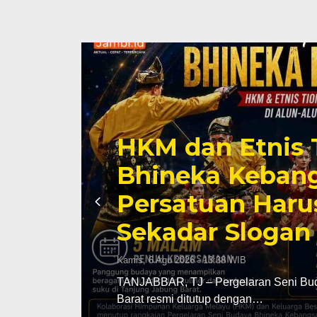
HKM dan Etnis 
SUD
Bhineka Kebang
Persatuan Haru
Sekadar Slogan
Kamis, 6 Agu 2026 - 13:38 WIB
ya di
TANJABBAR, TJ – Pergelaran Seni Bu
Barat resmi ditutup dengan…