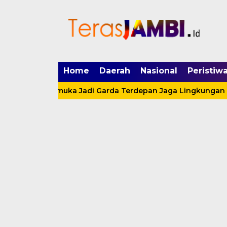
mgid.com, 522897, DIRECT, d4c29acad76ce94f
Home
Daerah
Nasional
Peristiw
Ajak Pramuka Jadi Garda Terdepan Jaga Lingkungan Lewat A