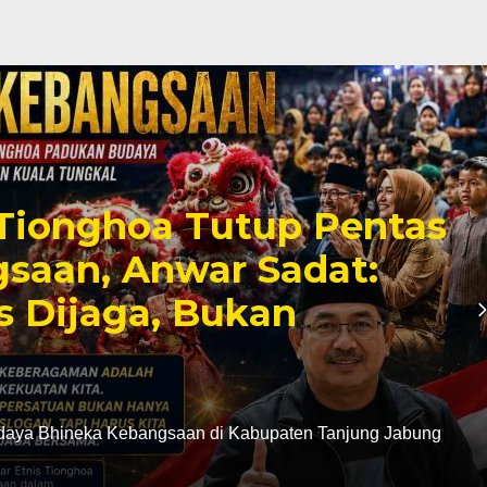
Tionghoa Tutup Pentas
saan, Anwar Sadat:
s Dijaga, Bukan
daya Bhineka Kebangsaan di Kabupaten Tanjung Jabung