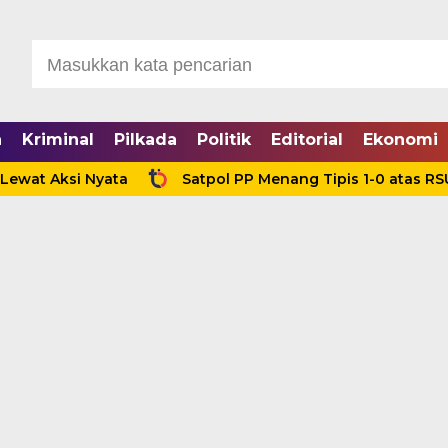
a
Kriminal
Pilkada
Politik
Editorial
Ekonomi
ksi Nyata
Satpol PP Menang Tipis 1-0 atas RSUD Tanj