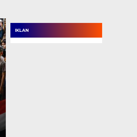
IKLAN
TPT Turun, Produktiv
Tertinggi di Jambi, T
SDM Berdaya Saing N
Rabu, 5 Agu 2026 - 18:38 WIB
JAKARTA, TJ – Kabupaten Tanjung Jabung Barat menca
ketenagakerjaan. Di tengah tantangan…