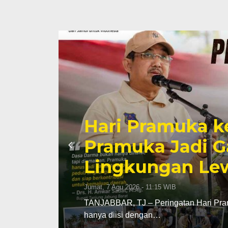
Hari Pramuka k
li
Pramuka Jadi G
Lingkungan Lew
Jumat, 7 Agu 2026 - 11:15 WIB
TANJABBAR, TJ – Peringatan Hari Pram
hanya diisi dengan…