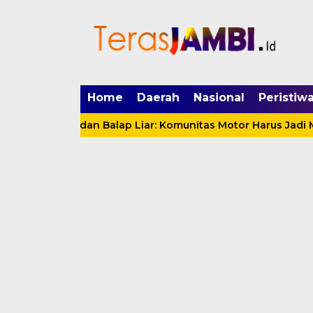
mgid.com, 522897, DIRECT, d4c29acad76ce94f
Home
Daerah
Nasional
Peristiw
 Motor dan Balap Liar: Komunitas Motor Harus Jadi Mitra 