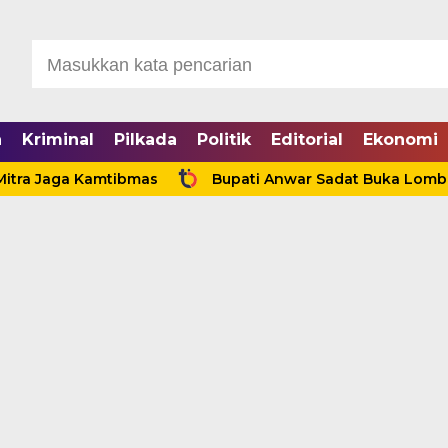
a
Kriminal
Pilkada
Politik
Editorial
Ekonomi
Jaga Kamtibmas
Bupati Anwar Sadat Buka Lomba Sauk’