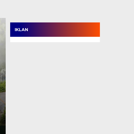
IKLAN
Satpol PP Menang Tip
Tanjabbar, Amankan 
Perdana di OPD Cup 
Kamis, 6 Agu 2026 - 18:05 WIB
TANJABBAR, TJ – Tim Satpol PP Kabupaten Tanjung
ajang OPD Cup…