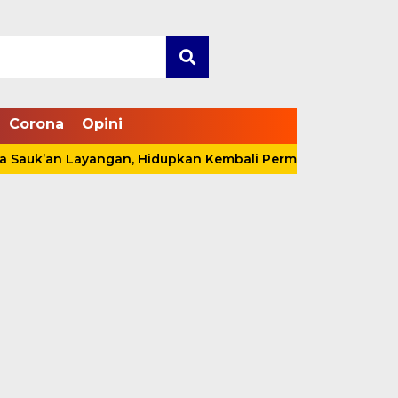
Corona
Opini
an Layangan, Hidupkan Kembali Permainan Tradisional di T