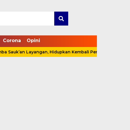
Corona
Opini
’an Layangan, Hidupkan Kembali Permainan Tradisional di 