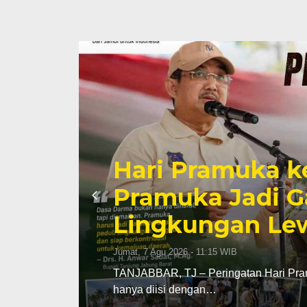
Hari Pramuka k
li
Pramuka Jadi G
Lingkungan Lew
Jumat, 7 Agu 2026 - 11:15 WIB
TANJABBAR, TJ – Peringatan Hari Pram
hanya diisi dengan…