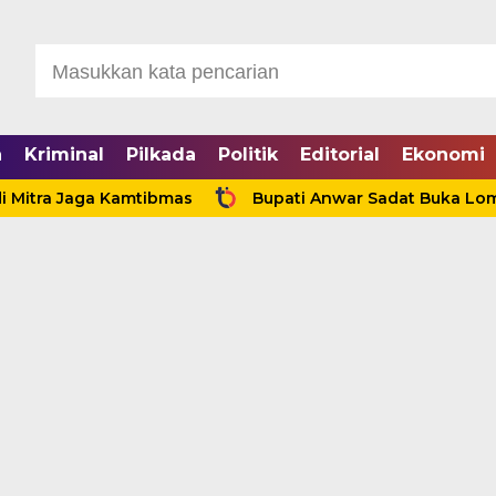
a
Kriminal
Pilkada
Politik
Editorial
Ekonomi
 Jaga Kamtibmas
Bupati Anwar Sadat Buka Lomba Sauk