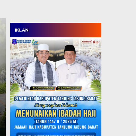
IKLAN
Satpol PP Menang Tip
Tanjabbar, Amankan 
Perdana di OPD Cup 
Kamis, 6 Agu 2026 - 18:05 WIB
TANJABBAR, TJ – Tim Satpol PP Kabupaten Tanjung
ajang OPD Cup…