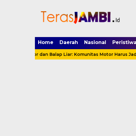
mgid.com, 522897, DIRECT, d4c29acad76ce94f
Home
Daerah
Nasional
Peristiw
g Motor dan Balap Liar: Komunitas Motor Harus Jadi Mitra