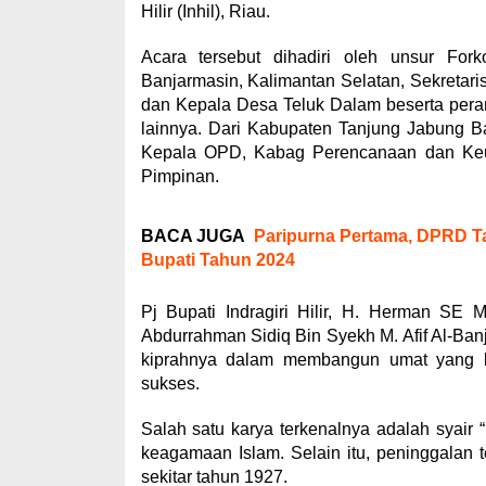
Hilir (Inhil), Riau.
Acara tersebut dihadiri oleh unsur Fork
Banjarmasin, Kalimantan Selatan, Sekretaris
dan Kepala Desa Teluk Dalam beserta perang
lainnya. Dari Kabupaten Tanjung Jabung Bar
Kepala OPD, Kabag Perencanaan dan Keua
Pimpinan.
BACA JUGA
Paripurna Pertama, DPRD T
Bupati Tahun 2024
Pj Bupati Indragiri Hilir, H. Herman S
Abdurrahman Sidiq Bin Syekh M. Afif Al-Banj
kiprahnya dalam membangun umat yang be
sukses.
Salah satu karya terkenalnya adalah syair “
keagamaan Islam. Selain itu, peninggalan 
sekitar tahun 1927.