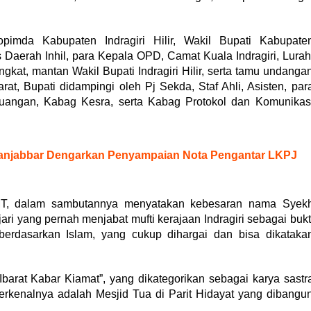
opimda Kabupaten Indragiri Hilir, Wakil Bupati Kabupate
 Daerah Inhil, para Kepala OPD, Camat Kuala Indragiri, Lurah
kat, mantan Wakil Bupati Indragiri Hilir, serta tamu undanga
at, Bupati didampingi oleh Pj Sekda, Staf Ahli, Asisten, par
ngan, Kabag Kesra, serta Kabag Protokol dan Komunikas
anjabbar Dengarkan Penyampaian Nota Pengantar LKPJ
E MT, dalam sambutannya menyatakan kebesaran nama Syek
ari yang pernah menjabat mufti kerajaan Indragiri sebagai bukt
rdasarkan Islam, yang cukup dihargai dan bisa dikataka
Ibarat Kabar Kiamat”, yang dikategorikan sebagai karya sastr
terkenalnya adalah Mesjid Tua di Parit Hidayat yang dibangu