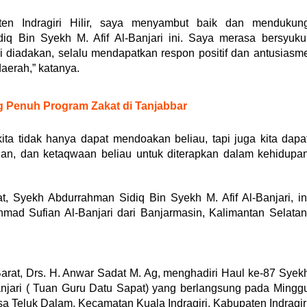
en Indragiri Hilir, saya menyambut baik dan mendukun
q Bin Syekh M. Afif Al-Banjari ini. Saya merasa bersyuku
ni diadakan, selalu mendapatkan respon positif dan antusiasm
aerah,” katanya.
g Penuh Program Zakat di Tanjabbar
kita tidak hanya dapat mendoakan beliau, tapi juga kita dapa
lan, dan ketaqwaan beliau untuk diterapkan dalam kehidupa
, Syekh Abdurrahman Sidiq Bin Syekh M. Afif Al-Banjari, in
d Sufian Al-Banjari dari Banjarmasin, Kalimantan Selatan
at, Drs. H. Anwar Sadat M. Ag, menghadiri Haul ke-87 Syek
anjari ( Tuan Guru Datu Sapat) yang berlangsung pada Mingg
a Teluk Dalam, Kecamatan Kuala Indragiri, Kabupaten Indragir