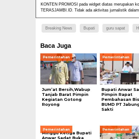
KONTEN PROMOSI pada widget diatas merupakan konten
TERASJAMBI.ID. Tidak ada aktivitas jurnalistik dalam
Breaking News
Bupati
guru sapat
H
Baca Juga
Pemerintahan
Pemerintahan
Jum’at Bersih,Wabup
Bupati Anwar S
Tanjab Barat Pimpin
Pimpin Rapat
Kegiatan Gotong
Pembahasan Bis
Royong
BUMD PT Jabung
Sakti
Pemerintahan
Pemerintahan
Minggu Ketiga Bupati
Anwar Sadat Buka