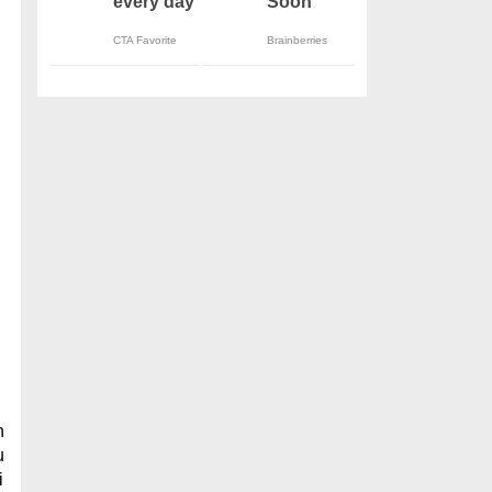
h
u
i