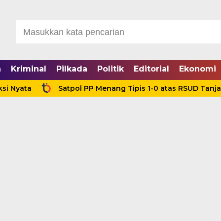
a
Kriminal
Pilkada
Politik
Editorial
Ekonomi
a
Satpol PP Menang Tipis 1-0 atas RSUD Tanjabbar, 