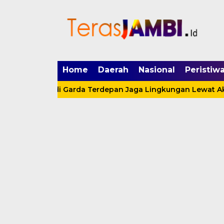
mgid.com, 522897, DIRECT, d4c29acad76ce94f
Home
Daerah
Nasional
Peristiw
amuka Jadi Garda Terdepan Jaga Lingkungan Lewat Aksi Nyat