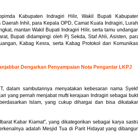
opimda Kabupaten Indragiri Hilir, Wakil Bupati Kabupate
 Daerah Inhil, para Kepala OPD, Camat Kuala Indragiri, Lurah
kat, mantan Wakil Bupati Indragiri Hilir, serta tamu undanga
at, Bupati didampingi oleh Pj Sekda, Staf Ahli, Asisten, par
ngan, Kabag Kesra, serta Kabag Protokol dan Komunikas
anjabbar Dengarkan Penyampaian Nota Pengantar LKPJ
E MT, dalam sambutannya menyatakan kebesaran nama Syek
ari yang pernah menjabat mufti kerajaan Indragiri sebagai bukt
rdasarkan Islam, yang cukup dihargai dan bisa dikataka
Ibarat Kabar Kiamat”, yang dikategorikan sebagai karya sastr
terkenalnya adalah Mesjid Tua di Parit Hidayat yang dibangu