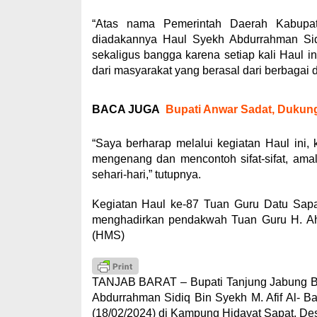
“Atas nama Pemerintah Daerah Kabupat
diadakannya Haul Syekh Abdurrahman Sidi
sekaligus bangga karena setiap kali Haul i
dari masyarakat yang berasal dari berbagai d
BACA JUGA
Bupati Anwar Sadat, Dukun
“Saya berharap melalui kegiatan Haul ini, 
mengenang dan mencontoh sifat-sifat, ama
sehari-hari,” tutupnya.
Kegiatan Haul ke-87 Tuan Guru Datu Sapat
menghadirkan pendakwah Tuan Guru H. Ahma
(HMS)
TANJAB BARAT – Bupati Tanjung Jabung Bar
Abdurrahman Sidiq Bin Syekh M. Afif Al- B
(18/02/2024) di Kampung Hidayat Sapat, Des