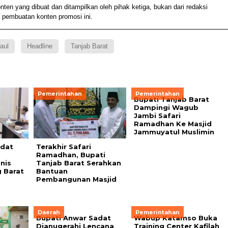
 yang dibuat dan ditampilkan oleh pihak ketiga, bukan dari redaksi
 pembuatan konten promosi ini.
aul
Headline
Tanjab Barat
Pemerintahan
Pemerintahan
Bupati Tanjab Barat
Dampingi Wagub
Jambi Safari
Ramadhan Ke Masjid
Jammuyatul Muslimin
adat
Terakhir Safari
Ramadhan, Bupati
nis
Tanjab Barat Serahkan
 Barat
Bantuan
Pembangunan Masjid
Daerah
Pemerintahan
Bupati Anwar Sadat
Wabup Katamso Buka
Dianugerahi Lencana
Training Center Kafilah