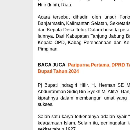
Hilir (Inhil), Riau.
Acara tersebut dihadiri oleh unsur Fork
Banjarmasin, Kalimantan Selatan, Sekretaris
dan Kepala Desa Teluk Dalam beserta perang
lainnya. Dari Kabupaten Tanjung Jabung Bar
Kepala OPD, Kabag Perencanaan dan Keua
Pimpinan.
BACA JUGA
Paripurna Pertama, DPRD T
Bupati Tahun 2024
Pj Bupati Indragiri Hilir, H. Herman S
Abdurrahman Sidiq Bin Syekh M. Afif Al-Banj
kiprahnya dalam membangun umat yang be
sukses.
Salah satu karya terkenalnya adalah syair “
keagamaan Islam. Selain itu, peninggalan 
sekitar tahun 1927.