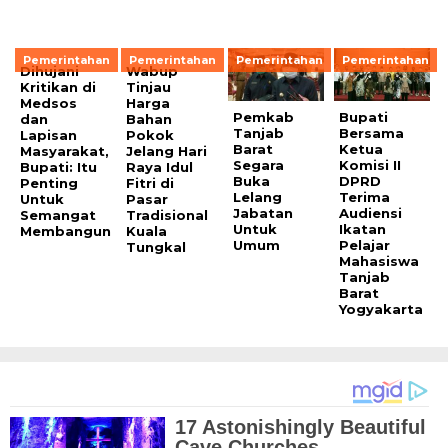
Pemerintahan
Pemerintahan
Pemerintahan
Pemerintahan
Dihujani
Wabup
Kritikan di
Tinjau
Medsos
Harga
Pemkab
Bupati
dan
Bahan
Tanjab
Bersama
Lapisan
Pokok
Barat
Ketua
Masyarakat,
Jelang Hari
Segara
Komisi II
Bupati: Itu
Raya Idul
Buka
DPRD
Penting
Fitri di
Lelang
Terima
Untuk
Pasar
Jabatan
Audiensi
Semangat
Tradisional
Untuk
Ikatan
Membangun
Kuala
Umum
Pelajar
Tungkal
Mahasiswa
Tanjab
Barat
Yogyakarta