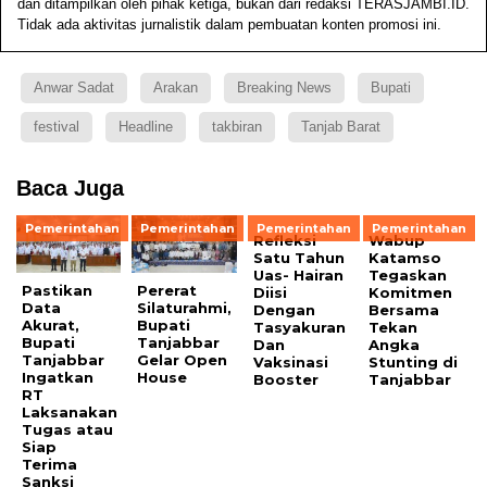
dan ditampilkan oleh pihak ketiga, bukan dari redaksi TERASJAMBI.ID.
Tidak ada aktivitas jurnalistik dalam pembuatan konten promosi ini.
Anwar Sadat
Arakan
Breaking News
Bupati
festival
Headline
takbiran
Tanjab Barat
Baca Juga
Pemerintahan
Pemerintahan
Pemerintahan
Pemerintahan
Refleksi
Wabup
Satu Tahun
Katamso
Uas- Hairan
Tegaskan
Pastikan
Pererat
Diisi
Komitmen
Data
Silaturahmi,
Dengan
Bersama
Akurat,
Bupati
Tasyakuran
Tekan
Bupati
Tanjabbar
Dan
Angka
Tanjabbar
Gelar Open
Vaksinasi
Stunting di
Ingatkan
House
Booster
Tanjabbar
RT
Laksanakan
Tugas atau
Siap
Terima
Sanksi