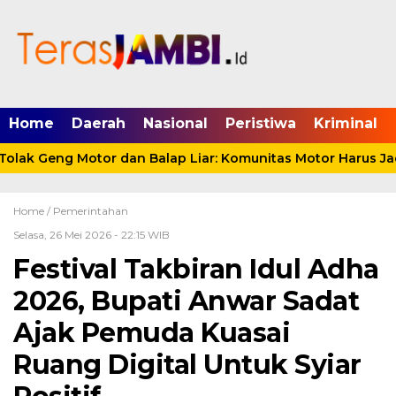
mgid.com, 522897, DIRECT, d4c29acad76ce94f
Home
Daerah
Nasional
Peristiwa
Kriminal
ak Geng Motor dan Balap Liar: Komunitas Motor Harus Jadi
Home /
Pemerintahan
Selasa, 26 Mei 2026 - 22:15 WIB
Festival Takbiran Idul Adha
2026, Bupati Anwar Sadat
Ajak Pemuda Kuasai
Ruang Digital Untuk Syiar