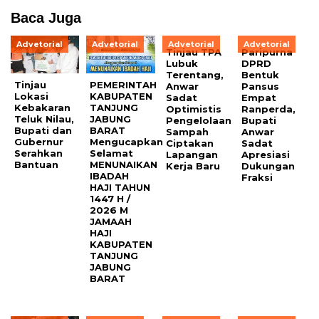
Baca Juga
Advetorial
Advetorial
Advetorial
Advetorial
Tinjau TPA
Paripurna
Lubuk
DPRD
Terentang,
Bentuk
Tinjau
PEMERINTAH
Anwar
Pansus
Lokasi
KABUPATEN
Sadat
Empat
Kebakaran
TANJUNG
Optimistis
Ranperda,
Teluk Nilau,
JABUNG
Pengelolaan
Bupati
Bupati dan
BARAT
Sampah
Anwar
Gubernur
Mengucapkan
Ciptakan
Sadat
Serahkan
Selamat
Lapangan
Apresiasi
Bantuan
MENUNAIKAN
Kerja Baru
Dukungan
IBADAH
Fraksi
HAJI TAHUN
1447 H /
2026 M
JAMAAH
HAJI
KABUPATEN
TANJUNG
JABUNG
BARAT