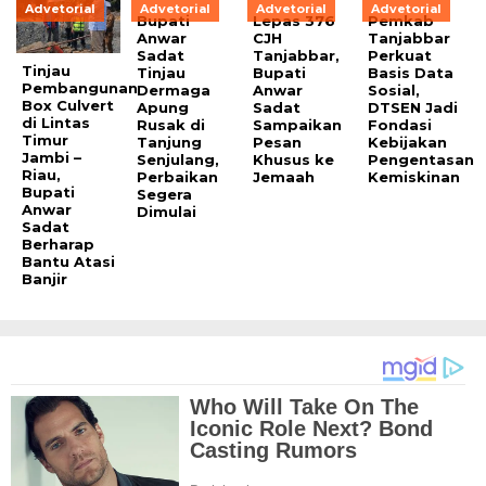
Advetorial
Advetorial
Advetorial
Advetorial
Bupati
Lepas 376
Pemkab
Anwar
CJH
Tanjabbar
Sadat
Tanjabbar,
Perkuat
Tinjau
Tinjau
Bupati
Basis Data
Pembangunan
Dermaga
Anwar
Sosial,
Box Culvert
Apung
Sadat
DTSEN Jadi
di Lintas
Rusak di
Sampaikan
Fondasi
Timur
Tanjung
Pesan
Kebijakan
Jambi –
Senjulang,
Khusus ke
Pengentasan
Riau,
Perbaikan
Jemaah
Kemiskinan
Bupati
Segera
Anwar
Dimulai
Sadat
Berharap
Bantu Atasi
Banjir