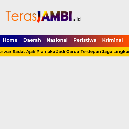
mgid.com, 522897, DIRECT, d4c29acad76ce94f
Home
Daerah
Nasional
Peristiwa
Kriminal
nwar Sadat Ajak Pramuka Jadi Garda Terdepan Jaga Lingkung