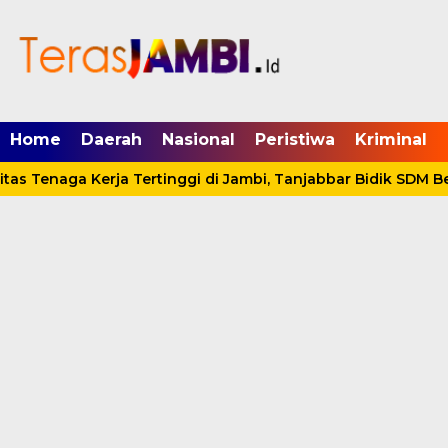
mgid.com, 522897, DIRECT, d4c29acad76ce94f
Home
Daerah
Nasional
Peristiwa
Kriminal
as Tenaga Kerja Tertinggi di Jambi, Tanjabbar Bidik SDM Ber