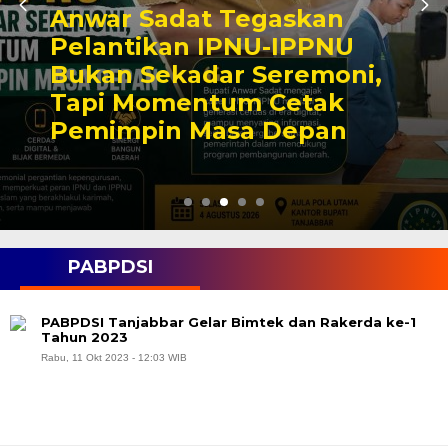
Anwar Sadat Tegaskan
Pelantikan IPNU-IPPNU
Bukan Sekadar Seremoni,
Tapi Momentum Cetak
Pemimpin Masa Depan
PABPDSI
PABPDSI Tanjabbar Gelar Bimtek dan Rakerda ke-1
Tahun 2023
Rabu, 11 Okt 2023 - 12:03 WIB