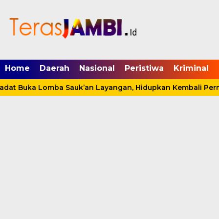
mgid.com, 522897, DIRECT, d4c29acad76ce94f
Home
Daerah
Nasional
Peristiwa
Kriminal
at Buka Lomba Sauk’an Layangan, Hidupkan Kembali Permai